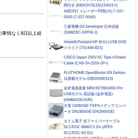
間付き (EBIX/SYSLOG120G/1Y)
内田洋行 イレーザーFB型(大) 7-337-
0040 (7-337-0040)
三菱電機 GX Developer 日本語版
(SW8D5C-GPPW-J)
の事情なく8日以上経
Hewlett-Packard HP 外付けUSB DVD
ドライブ (701498-B21)
CISCO Japan 250V AC Type A Power
Cable (CAB-TA-250V-JP=)
PLAT'HOME OpenBlocks IX9 Debian
11搭載モデル (OBSIX9/D11A)
金井電器産業 MINI KEYBOARD Pro
USBモデル 英語版 (金井電器)
(HMB632KUS/R)
大電 100BASE-TX/FXメディアコンバ
ータ DN2800GE (DN2800GE)
エイム電子 光ファイバーケーブル
DLC/DSC MM62.5 2m (AFP2-
DLC/DSC-62-02)