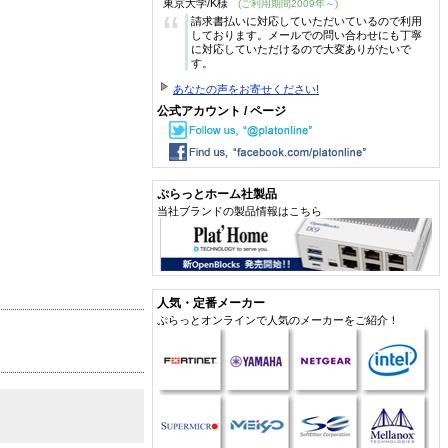
東京大学/K様
(ご利用期間2009年～)
“
請求書払いに対応していただいているので利用
しております。メールでの問い合わせにも丁寧
に対応していただけるので大変ありがたいで
す。
あなたの声をお寄せください!
公式アカウント / ページ
ぷらっとホーム社製品
当社ブランドの製品情報はこちら
人気・定番メーカー
ぷらっとオンラインで人気のメーカーをご紹介！