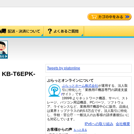
Tweets by platonline
-T6EPK-
ぷらっとオンラインについて
ぷらっとホーム株式会社
が運用する、法人取
引に特化した「業務用IT機器専門の調達支援
サイト」です。
1999年よりネットワーク機器、サーバ、スト
レージ、パソコン周辺機器、PCパーツ、ソフトウェ
ア、ライセンスなど、業務用IT機器中心に販売。品揃え
は業界トップクラスの約5.5万点です。法人取引に特化
し、学校・官公庁・一般法人のお客様の請求書後払いに
も対応しています。
IPv6への取り組み
会社概要
お客様からの声
もっと見る