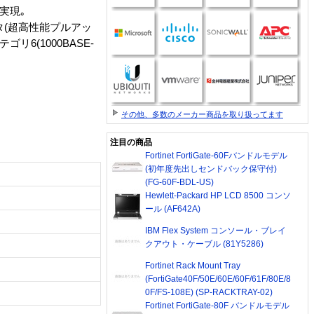
実現｡
タ(超高性能プルアッ
リ6(1000BASE-
その他、多数のメーカー商品を取り扱ってます
注目の商品
Fortinet FortiGate-60Fバンドルモデル
(初年度先出しセンドバック保守付)
(FG-60F-BDL-US)
Hewlett-Packard HP LCD 8500 コンソ
ール (AF642A)
IBM Flex System コンソール・ブレイ
クアウト・ケーブル (81Y5286)
Fortinet Rack Mount Tray
(FortiGate40F/50E/60E/60F/61F/80E/8
0F/FS-108E) (SP-RACKTRAY-02)
Fortinet FortiGate-80F バンドルモデル