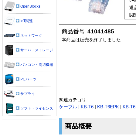
OpenBlocks
返
関
IoT関連
商品番号
41041485
ネットワーク
本商品は販売を終了しました
サーバ・ストレージ
パソコン・周辺機器
PCパーツ
サプライ
関連カテゴリ
ケーブル
|
KB-T6
|
KB-T6EPK
|
KB-T6
ソフト・ライセンス
商品概要