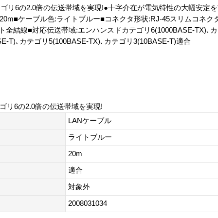
テゴリ6の2.0倍の伝送帯域を実現!●十字介在が電気特性の大幅安定を
0m■ケーブル色:ライトブルー■コネクタ形状:RJ-45スリムコネク
結線■対応伝送帯域:エンハンスドカテゴリ6(1000BASE-TX)､カテゴ
-T)､カテゴリ5(100BASE-TX)､カテゴリ3(10BASE-T)適合
ゴリ6の2.0倍の伝送帯域を実現!
LANケーブル
ライトブルー
20m
適合
対象外
2008031034