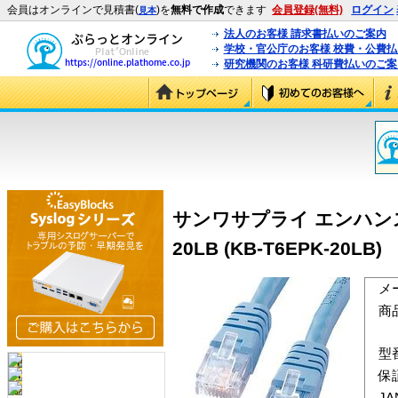
会員はオンラインで見積書(
)を
無料で作成
できます
会員登録(無料)
ログイン
見本
法人のお客様 請求書払いのご案内
学校・官公庁のお客様 校費・公費
研究機関のお客様 科研費払いのご案
サンワサプライ エンハンスド
20LB (KB-T6EPK-20LB)
メ
商
型
保
J