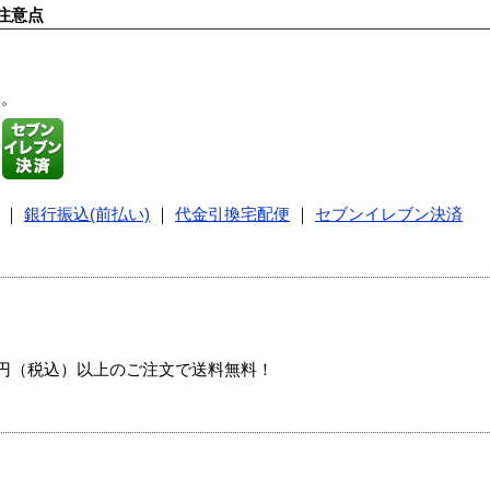
注意点
す。
｜
銀行振込(前払い)
｜
代金引換宅配便
｜
セブンイレブン決済
00円（税込）以上のご注文で送料無料！