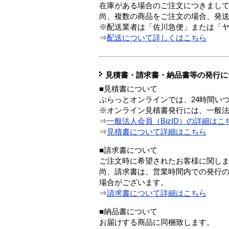
在庫がある場合のご注文につきまし
尚、複数の商品をご注文の場合、発
※配送業者は「佐川急便」または「
⇒
配送について詳しくはこちら
見積書・請求書・納品書等の発行に
■見積書について
ぷらっとオンラインでは、24時間い
※オンライン見積書発行には、一般法人
⇒
一般法人会員（BizID）の詳細はこ
⇒
見積書について詳細はこちら
■請求書について
ご注文時に希望されたお客様に関し
尚、請求書は、営業時間内での発行
場合がございます。
⇒
請求書について詳細はこちら
■納品書について
お届けする商品に同梱致します。