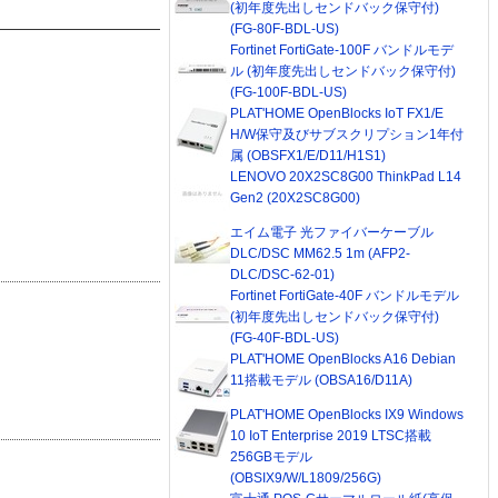
(初年度先出しセンドバック保守付)
(FG-80F-BDL-US)
Fortinet FortiGate-100F バンドルモデ
ル (初年度先出しセンドバック保守付)
(FG-100F-BDL-US)
PLAT'HOME OpenBlocks IoT FX1/E
H/W保守及びサブスクリプション1年付
属 (OBSFX1/E/D11/H1S1)
LENOVO 20X2SC8G00 ThinkPad L14
Gen2 (20X2SC8G00)
エイム電子 光ファイバーケーブル
DLC/DSC MM62.5 1m (AFP2-
DLC/DSC-62-01)
Fortinet FortiGate-40F バンドルモデル
(初年度先出しセンドバック保守付)
(FG-40F-BDL-US)
PLAT'HOME OpenBlocks A16 Debian
11搭載モデル (OBSA16/D11A)
PLAT'HOME OpenBlocks IX9 Windows
10 IoT Enterprise 2019 LTSC搭載
256GBモデル
(OBSIX9/W/L1809/256G)