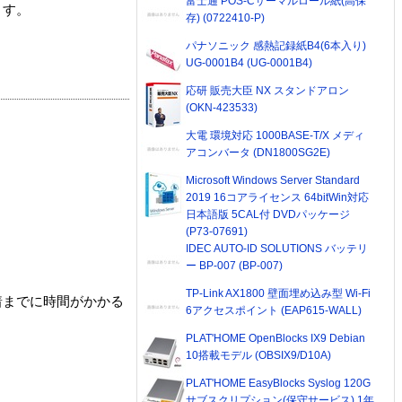
富士通 POS-Cサーマルロール紙(高保
ます。
存) (0722410-P)
パナソニック 感熱記録紙B4(6本入り)
UG-0001B4 (UG-0001B4)
応研 販売大臣 NX スタンドアロン
(OKN-423533)
大電 環境対応 1000BASE-T/X メディ
アコンバータ (DN1800SG2E)
Microsoft Windows Server Standard
2019 16コアライセンス 64bitWin対応
日本語版 5CAL付 DVDパッケージ
(P73-07691)
IDEC AUTO-ID SOLUTIONS バッテリ
ー BP-007 (BP-007)
TP-Link AX1800 壁面埋め込み型 Wi-Fi
着までに時間がかかる
6アクセスポイント (EAP615-WALL)
PLAT'HOME OpenBlocks IX9 Debian
10搭載モデル (OBSIX9/D10A)
PLAT'HOME EasyBlocks Syslog 120G
サブスクリプション(保守サービス) 1年