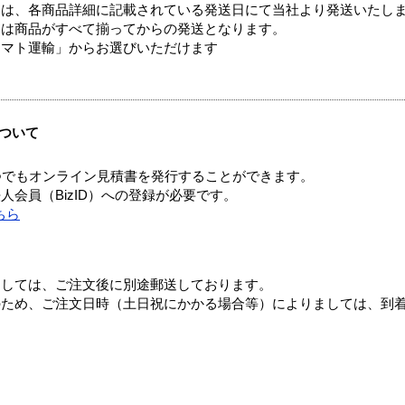
ては、各商品詳細に記載されている発送日にて当社より発送いたし
送は商品がすべて揃ってからの発送となります。
ヤマト運輸」からお選びいただけます
ついて
つでもオンライン見積書を発行することができます。
会員（BizID）への登録が必要です。
ちら
ましては、ご注文後に別途郵送しております。
のため、ご注文日時（土日祝にかかる場合等）によりましては、到