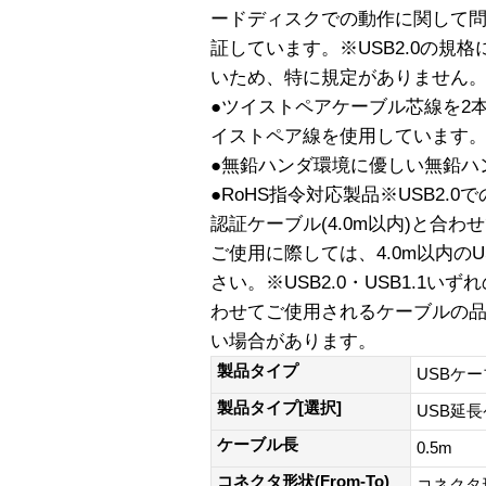
ードディスクでの動作に関して
証しています。※USB2.0の規
いため、特に規定がありません
●ツイストペアケーブル芯線を2
イストペア線を使用しています
●無鉛ハンダ環境に優しい無鉛ハ
●RoHS指令対応製品※USB2.0
認証ケーブル(4.0m以内)と合わ
ご使用に際しては、4.0m以内の
さい。※USB2.0・USB1.1い
わせてご使用されるケーブルの
い場合があります。
製品タイプ
USBケ
製品タイプ[選択]
USB延
ケーブル長
0.5m
コネクタ形状(From-To)
コネクタ形