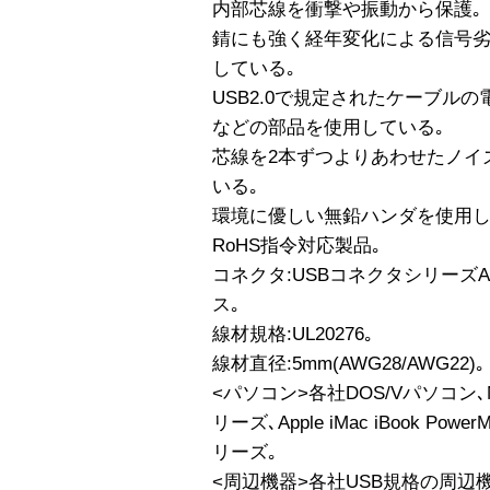
内部芯線を衝撃や振動から保護｡
錆にも強く経年変化による信号
している｡
USB2.0で規定されたケーブル
などの部品を使用している｡
芯線を2本ずつよりあわせたノイ
いる｡
環境に優しい無鉛ハンダを使用し
RoHS指令対応製品｡
コネクタ:USBコネクタシリーズA
ス｡
線材規格:UL20276｡
線材直径:5mm(AWG28/AWG22)｡
<パソコン>各社DOS/Vパソコン､NE
リーズ､Apple iMac iBook Powe
リーズ｡
<周辺機器>各社USB規格の周辺