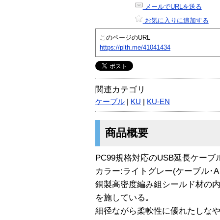
メールでURLを送る
お気に入りに追加する
このページのURL
https://plth.me/41041434
関連カテゴリ
ケーブル
|
KU
|
KU-EN
商品概要
PC99規格対応のUSB延長ケーブル､
カラー:ライトグレー(ケーブル･A
銅製高密度編み組シールド材の
を施している｡
細径ながら柔軟性に優れたしなや