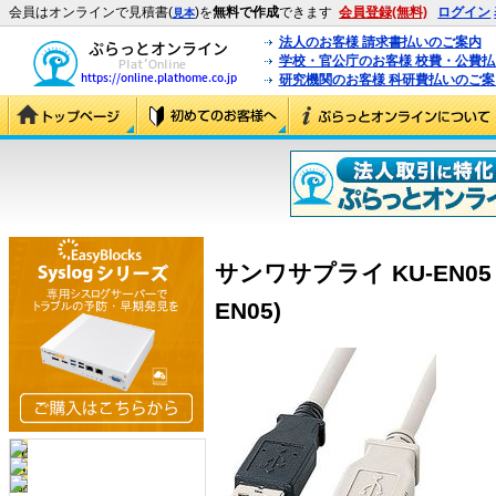
会員はオンラインで見積書(
)を
無料で作成
できます
会員登録(無料)
ログイン
見本
法人のお客様 請求書払いのご案内
学校・官公庁のお客様 校費・公費
研究機関のお客様 科研費払いのご案
サンワサプライ KU-EN05
EN05)