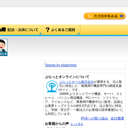
Tweets by platonline
ぷらっとオンラインについて
ぷらっとホーム株式会社
が運用する、法人取
引に特化した「業務用IT機器専門の調達支援
サイト」です。
1999年よりネットワーク機器、サーバ、スト
レージ、パソコン周辺機器、PCパーツ、ソフトウェ
ア、ライセンスなど、業務用IT機器中心に販売。品揃え
は業界トップクラスの約5.5万点です。法人取引に特化
し、学校・官公庁・一般法人のお客様の請求書後払いに
も対応しています。
IPv6への取り組み
会社概要
お客様からの声
もっと見る