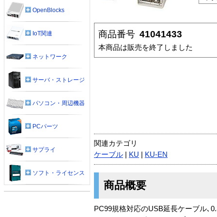
OpenBlocks
商品番号
41041433
IoT関連
本商品は販売を終了しました
ネットワーク
サーバ・ストレージ
パソコン・周辺機器
PCパーツ
関連カテゴリ
サプライ
ケーブル
|
KU
|
KU-EN
ソフト・ライセンス
商品概要
PC99規格対応のUSB延長ケーブル､0.