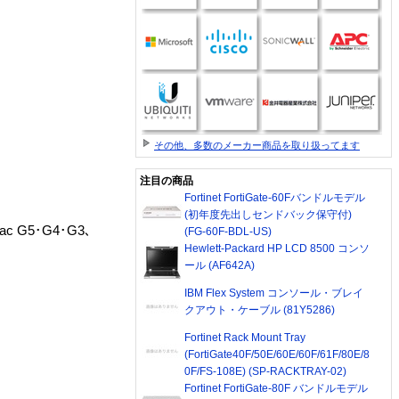
その他、多数のメーカー商品を取り扱ってます
注目の商品
Fortinet FortiGate-60Fバンドルモデル
(初年度先出しセンドバック保守付)
c G5･G4･G3､
(FG-60F-BDL-US)
Hewlett-Packard HP LCD 8500 コンソ
ール (AF642A)
IBM Flex System コンソール・ブレイ
クアウト・ケーブル (81Y5286)
Fortinet Rack Mount Tray
(FortiGate40F/50E/60E/60F/61F/80E/8
0F/FS-108E) (SP-RACKTRAY-02)
Fortinet FortiGate-80F バンドルモデル