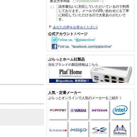
東京大学/K様
(ご利用期間2009年～)
“
請求書払いに対応していただいているので利用
しております。メールでの問い合わせにも丁寧
に対応していただけるので大変ありがたいで
す。
あなたの声をお寄せください!
公式アカウント / ページ
ぷらっとホーム社製品
当社ブランドの製品情報はこちら
人気・定番メーカー
ぷらっとオンラインで人気のメーカーをご紹介！