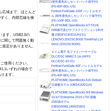
(初年度先出しセンドバック保守付)
(FG-80F-BDL-US)
Fortinet FortiGate-100F バンドルモデ
ら広域まで、ほとんど
ル (初年度先出しセンドバック保守付)
やすく、内部芯線を衝
(FG-100F-BDL-US)
PLAT'HOME OpenBlocks IoT FX1/E
H/W保守及びサブスクリプション1年付
ます。USB2.0の
属 (OBSFX1/E/D11/H1S1)
LENOVO 20X2SC8G00 ThinkPad L14
動作に関して問題無く動
Gen2 (20X2SC8G00)
特に規定がありません。
エイム電子 光ファイバーケーブル
DLC/DSC MM62.5 1m (AFP2-
DLC/DSC-62-01)
せてご使用ください。
Fortinet FortiGate-40F バンドルモデル
B1.1いずれの場合で
(初年度先出しセンドバック保守付)
あります。
(FG-40F-BDL-US)
PLAT'HOME OpenBlocks A16 Debian
11搭載モデル (OBSA16/D11A)
PLAT'HOME OpenBlocks IX9 Windows
10 IoT Enterprise 2019 LTSC搭載
256GBモデル
(OBSIX9/W/L1809/256G)