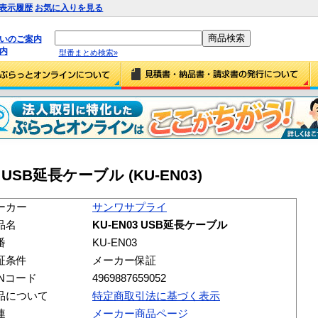
表示履歴
お気に入りを見る
払いのご案内
内
型番まとめ検索»
USB延長ケーブル (KU-EN03)
ーカー
サンワサプライ
品名
KU-EN03 USB延長ケーブル
番
KU-EN03
証条件
メーカー保証
ANコード
4969887659052
品について
特定商取引法に基づく表示
連
メーカー商品ページ