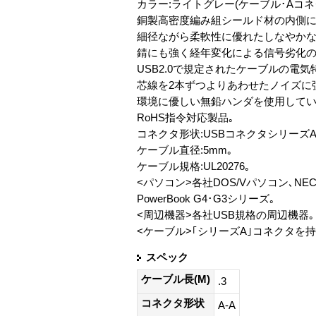
カラー:ライトグレー(ケーブル･Aコネク
銅製高密度編み組シールド材の内側に
細径ながら柔軟性に優れたしなやかな
錆にも強く経年変化による信号劣化の
USB2.0で規定されたケーブルの電
芯線を2本ずつよりあわせたノイズに
環境に優しい無鉛ハンダを使用してい
RoHS指令対応製品｡
コネクタ形状:USBコネクタシリーズA
ケーブル直径:5mm｡
ケーブル規格:UL20276｡
<パソコン>各社DOS/Vパソコン､NEC PC9
PowerBook G4･G3シリーズ｡
<周辺機器>各社USB規格の周辺機器｡
<ケーブル>｢シリーズA｣コネクタを持
スペック
ケーブル長(M)
.3
コネクタ形状
A-A