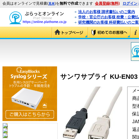
会員はオンラインで見積書(
)を
無料で作成
できます
会員登録(無料)
ログイン
見本
法人のお客様 請求書払いのご案内
学校・官公庁のお客様 校費・公費
研究機関のお客様 科研費払いのご案
サンワサプライ KU-EN03 
メ
商
型
保
J
返
関