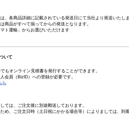
ては、各商品詳細に記載されている発送日にて当社より発送いたし
送は商品がすべて揃ってからの発送となります。
ヤマト運輸」からお選びいただけます
ついて
つでもオンライン見積書を発行することができます。
会員（BizID）への登録が必要です。
ちら
ましては、ご注文後に別途郵送しております。
のため、ご注文日時（土日祝にかかる場合等）によりましては、到