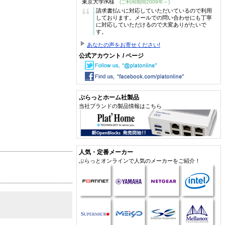
東京大学/K様
(ご利用期間2009年～)
“
請求書払いに対応していただいているので利用
しております。メールでの問い合わせにも丁寧
に対応していただけるので大変ありがたいで
す。
あなたの声をお寄せください!
公式アカウント / ページ
ぷらっとホーム社製品
当社ブランドの製品情報はこちら
人気・定番メーカー
ぷらっとオンラインで人気のメーカーをご紹介！