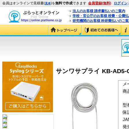
会員はオンラインで見積書(
)を
無料で作成
できます
会員登録(無料)
ログイン
見本
法人のお客様 請求書払いのご案内
学校・官公庁のお客様 校費・公費
研究機関のお客様 科研費払いのご案
サンワサプライ KB-AD5-C
メ
商
型
保
J
発