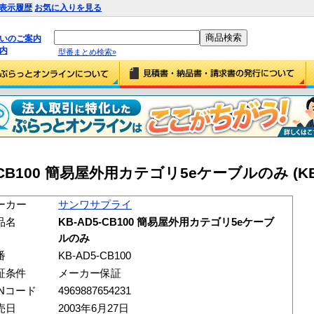
表示履歴
お気に入りを見る
払いのご案内
内
型番まとめ検索»
B100 簡易屋外用カテゴリ5eケーブルのみ (KB-A
ーカー
サンワサプライ
品名
KB-AD5-CB100 簡易屋外用カテゴリ5eケーブ
ルのみ
番
KB-AD5-CB100
証条件
メーカー保証
ANコード
4969887654231
売日
2003年6月27日