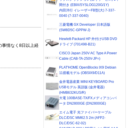
間付き (EBIX/SYSLOG120G/1Y)
内田洋行 イレーザーFB型(大) 7-337-
0040 (7-337-0040)
三菱電機 GX Developer 日本語版
(SW8D5C-GPPW-J)
Hewlett-Packard HP 外付けUSB DVD
ドライブ (701498-B21)
の事情なく8日以上経
CISCO Japan 250V AC Type A Power
Cable (CAB-TA-250V-JP=)
PLAT'HOME OpenBlocks IX9 Debian
11搭載モデル (OBSIX9/D11A)
金井電器産業 MINI KEYBOARD Pro
USBモデル 英語版 (金井電器)
(HMB632KUS/R)
大電 100BASE-TX/FXメディアコンバ
ータ DN2800GE (DN2800GE)
エイム電子 光ファイバーケーブル
DLC/DSC MM62.5 2m (AFP2-
DLC/DSC-62-02)