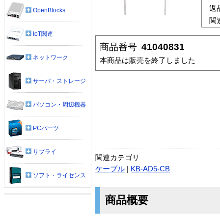
返
OpenBlocks
関
IoT関連
商品番号
41040831
ネットワーク
本商品は販売を終了しました
サーバ・ストレージ
パソコン・周辺機器
PCパーツ
サプライ
関連カテゴリ
ケーブル
|
KB-AD5-CB
ソフト・ライセンス
商品概要