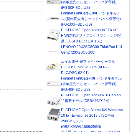
(初年度先出しセンドバック保守付)
(FG-80F-BDL-US)
Fortinet FortiGate-100F バンドルモデ
ル (初年度先出しセンドバック保守付)
(FG-100F-BDL-US)
PLAT'HOME OpenBlocks IoT FX1/E
H/W保守及びサブスクリプション1年付
属 (OBSFX1/E/D11/H1S1)
LENOVO 20X2SC8G00 ThinkPad L14
Gen2 (20X2SC8G00)
エイム電子 光ファイバーケーブル
DLC/DSC MM62.5 1m (AFP2-
DLC/DSC-62-01)
Fortinet FortiGate-40F バンドルモデル
(初年度先出しセンドバック保守付)
(FG-40F-BDL-US)
PLAT'HOME OpenBlocks A16 Debian
11搭載モデル (OBSA16/D11A)
PLAT'HOME OpenBlocks IX9 Windows
10 IoT Enterprise 2019 LTSC搭載
256GBモデル
(OBSIX9/W/L1809/256G)