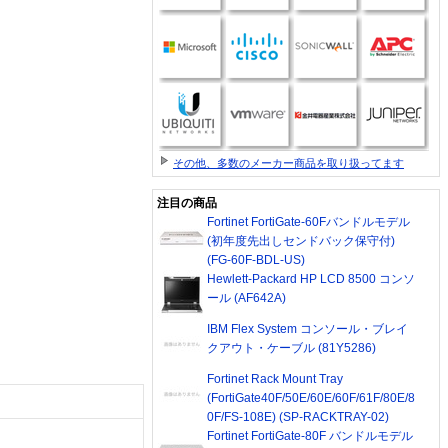
その他、多数のメーカー商品を取り扱ってます
注目の商品
Fortinet FortiGate-60Fバンドルモデル
(初年度先出しセンドバック保守付)
(FG-60F-BDL-US)
Hewlett-Packard HP LCD 8500 コンソ
ール (AF642A)
IBM Flex System コンソール・ブレイ
クアウト・ケーブル (81Y5286)
Fortinet Rack Mount Tray
(FortiGate40F/50E/60E/60F/61F/80E/8
0F/FS-108E) (SP-RACKTRAY-02)
Fortinet FortiGate-80F バンドルモデル