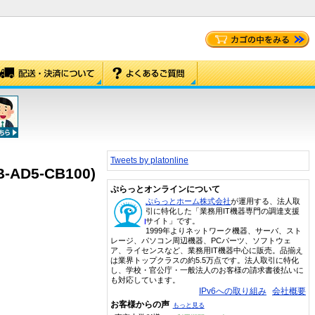
Tweets by platonline
D5-CB100)
ぷらっとオンラインについて
ぷらっとホーム株式会社
が運用する、法人取
引に特化した「業務用IT機器専門の調達支援
サイト」です。
1999年よりネットワーク機器、サーバ、スト
レージ、パソコン周辺機器、PCパーツ、ソフトウェ
ア、ライセンスなど、業務用IT機器中心に販売。品揃え
は業界トップクラスの約5.5万点です。法人取引に特化
し、学校・官公庁・一般法人のお客様の請求書後払いに
も対応しています。
IPv6への取り組み
会社概要
お客様からの声
もっと見る