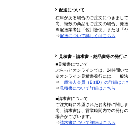
配送について
在庫がある場合のご注文につきまし
尚、複数の商品をご注文の場合、発
※配送業者は「佐川急便」または「
⇒
配送について詳しくはこちら
見積書・請求書・納品書等の発行に
■見積書について
ぷらっとオンラインでは、24時間い
※オンライン見積書発行には、一般法人
⇒
一般法人会員（BizID）の詳細はこ
⇒
見積書について詳細はこちら
■請求書について
ご注文時に希望されたお客様に関し
尚、請求書は、営業時間内での発行
場合がございます。
⇒
請求書について詳細はこちら