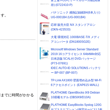
富士通 POS-Cサーマルロール紙(高保
存) (0722410-P)
パナソニック 感熱記録紙B4(6本入り)
ます。
UG-0001B4 (UG-0001B4)
応研 販売大臣 NX スタンドアロン
(OKN-423533)
大電 環境対応 1000BASE-T/X メディ
アコンバータ (DN1800SG2E)
Microsoft Windows Server Standard
2019 16コアライセンス 64bitWin対応
日本語版 5CAL付 DVDパッケージ
(P73-07691)
IDEC AUTO-ID SOLUTIONS バッテリ
ー BP-007 (BP-007)
TP-Link AX1800 壁面埋め込み型 Wi-Fi
6アクセスポイント (EAP615-WALL)
PLAT'HOME OpenBlocks IX9 Debian
着までに時間がかかる
10搭載モデル (OBSIX9/D10A)
PLAT'HOME EasyBlocks Syslog 120G
サブスクリプション(保守サービス) 1年