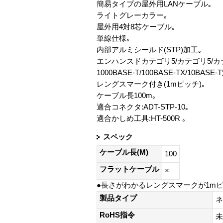
簡易タイプの屋外用LANケーブル｡
ライトグレーカラー｡
屋外用4対8芯ケーブル｡
単線仕様｡
内部アルミシールド(STP)加工｡
エンハンスドカテゴリ5/カテゴリ5/カ
1000BASE-T/100BASE-TX/10BASE
レングスマーク付き(1mピッチ)｡
ケーブル長100m｡
適合コネクタ:ADT-STP-10｡
適合かしめ工具:HT-500R ｡
スペック
ケーブル長(M)
100
フラットケーブル
×
●長さがわかるレングスマークが1m
製品タイプ
ネ
RoHS指令
未