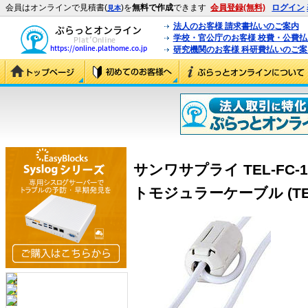
会員はオンラインで見積書(
)を
無料で作成
できます
会員登録(無料)
ログイン
見本
法人のお客様 請求書払いのご案内
学校・官公庁のお客様 校費・公費
研究機関のお客様 科研費払いのご案
サンワサプライ TEL-FC
トモジュラーケーブル (TEL-