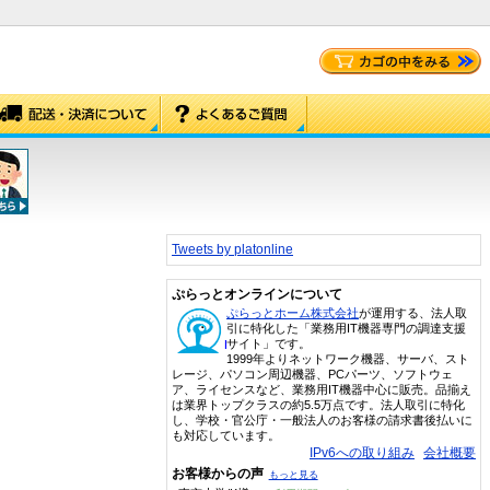
Tweets by platonline
ぷらっとオンラインについて
ぷらっとホーム株式会社
が運用する、法人取
引に特化した「業務用IT機器専門の調達支援
サイト」です。
1999年よりネットワーク機器、サーバ、スト
レージ、パソコン周辺機器、PCパーツ、ソフトウェ
ア、ライセンスなど、業務用IT機器中心に販売。品揃え
は業界トップクラスの約5.5万点です。法人取引に特化
し、学校・官公庁・一般法人のお客様の請求書後払いに
も対応しています。
IPv6への取り組み
会社概要
お客様からの声
もっと見る