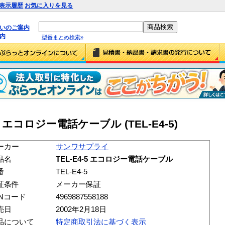
表示履歴
お気に入りを見る
払いのご案内
内
型番まとめ検索»
 エコロジー電話ケーブル (TEL-E4-5)
ーカー
サンワサプライ
品名
TEL-E4-5 エコロジー電話ケーブル
番
TEL-E4-5
証条件
メーカー保証
ANコード
4969887558188
売日
2002年2月18日
品について
特定商取引法に基づく表示