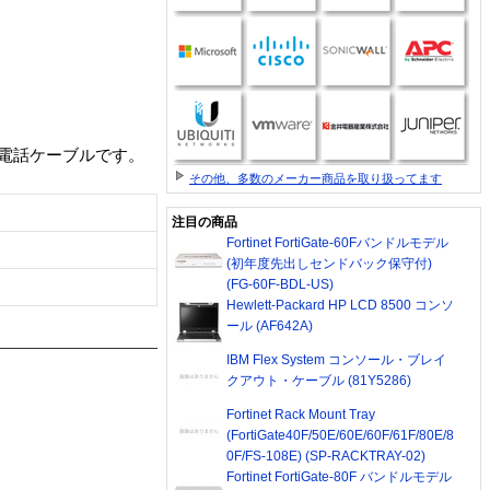
電話ケーブルです。
その他、多数のメーカー商品を取り扱ってます
注目の商品
Fortinet FortiGate-60Fバンドルモデル
(初年度先出しセンドバック保守付)
(FG-60F-BDL-US)
Hewlett-Packard HP LCD 8500 コンソ
ール (AF642A)
IBM Flex System コンソール・ブレイ
クアウト・ケーブル (81Y5286)
Fortinet Rack Mount Tray
(FortiGate40F/50E/60E/60F/61F/80E/8
0F/FS-108E) (SP-RACKTRAY-02)
Fortinet FortiGate-80F バンドルモデル