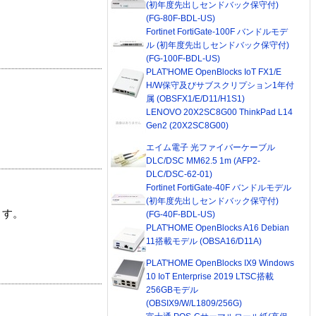
(初年度先出しセンドバック保守付)
(FG-80F-BDL-US)
Fortinet FortiGate-100F バンドルモデ
ル (初年度先出しセンドバック保守付)
(FG-100F-BDL-US)
PLAT'HOME OpenBlocks IoT FX1/E
H/W保守及びサブスクリプション1年付
属 (OBSFX1/E/D11/H1S1)
LENOVO 20X2SC8G00 ThinkPad L14
Gen2 (20X2SC8G00)
エイム電子 光ファイバーケーブル
DLC/DSC MM62.5 1m (AFP2-
DLC/DSC-62-01)
Fortinet FortiGate-40F バンドルモデル
(初年度先出しセンドバック保守付)
ます。
(FG-40F-BDL-US)
PLAT'HOME OpenBlocks A16 Debian
11搭載モデル (OBSA16/D11A)
PLAT'HOME OpenBlocks IX9 Windows
10 IoT Enterprise 2019 LTSC搭載
256GBモデル
(OBSIX9/W/L1809/256G)