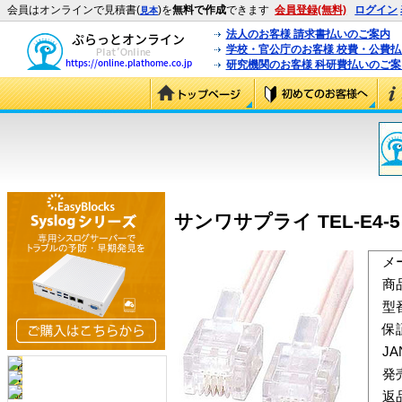
会員はオンラインで見積書(
)を
無料で作成
できます
会員登録(無料)
ログイン
見本
法人のお客様 請求書払いのご案内
学校・官公庁のお客様 校費・公費
研究機関のお客様 科研費払いのご案
サンワサプライ TEL-E4-5
メ
商
型
保
J
発
返