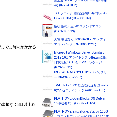
富士通 POS-Cサーマルロール紙(高保
存) (0722410-P)
パナソニック 感熱記録紙B4(6本入り)
UG-0001B4 (UG-0001B4)
応研 販売大臣 NX スタンドアロン
(OKN-423533)
大電 環境対応 1000BASE-T/X メディ
アコンバータ (DN1800SG2E)
着までに時間がかかる
Microsoft Windows Server Standard
2019 16コアライセンス 64bitWin対応
日本語版 5CAL付 DVDパッケージ
(P73-07691)
IDEC AUTO-ID SOLUTIONS バッテリ
ー BP-007 (BP-007)
TP-Link AX1800 壁面埋め込み型 Wi-Fi
6アクセスポイント (EAP615-WALL)
PLAT'HOME OpenBlocks IX9 Debian
10搭載モデル (OBSIX9/D10A)
の事情なく8日以上経
PLAT'HOME EasyBlocks Syslog 120G
サブスクリプション(保守サービス) 1年