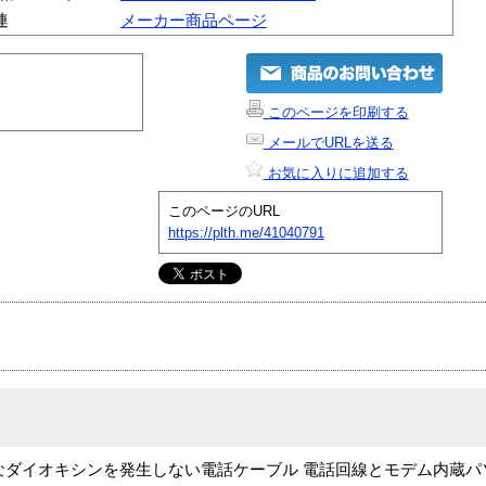
連
メーカー商品ページ
このページを印刷する
メールでURLを送る
お気に入りに追加する
このページのURL
https://plth.me/41040791
ダイオキシンを発生しない電話ケーブル 電話回線とモデム内蔵パソコ