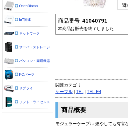
関
OpenBlocks
商品番号
41040791
IoT関連
本商品は販売を終了しました
ネットワーク
サーバ・ストレージ
パソコン・周辺機器
PCパーツ
関連カテゴリ
サプライ
ケーブル
|
TEL
|
TEL-E4
ソフト・ライセンス
商品概要
モジュラーケーブル 燃やしても有害な