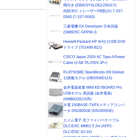
間付き (EBIX/SYSLOG120G/1Y)
内田洋行 イレーザーFB型(大) 7-337-
0040 (7-337-0040)
三菱電機 GX Developer 日本語版
(SW8D5C-GPPW-J)
Hewlett-Packard HP 外付けUSB DVD
ドライブ (701498-B21)
CISCO Japan 250V AC Type A Power
Cable (CAB-TA-250V-JP=)
PLAT'HOME OpenBlocks IX9 Debian
11搭載モデル (OBSIX9/D11A)
金井電器産業 MINI KEYBOARD Pro
USBモデル 英語版 (金井電器)
(HMB632KUS/R)
大電 100BASE-TX/FXメディアコンバ
ータ DN2800GE (DN2800GE)
エイム電子 光ファイバーケーブル
DLC/DSC MM62.5 2m (AFP2-
DLC/DSC-62-02)