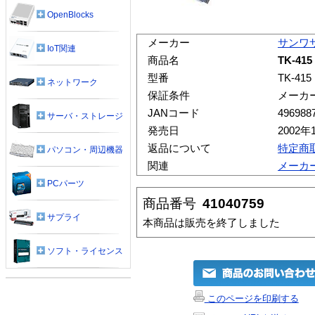
OpenBlocks
メーカー
サンワ
IoT関連
商品名
TK-4
型番
TK-415
ネットワーク
保証条件
メーカ
JANコード
496988
サーバ・ストレージ
発売日
2002年
返品について
特定商
パソコン・周辺機器
関連
メーカ
PCパーツ
商品番号
41040759
サプライ
本商品は販売を終了しました
ソフト・ライセンス
このページを印刷する