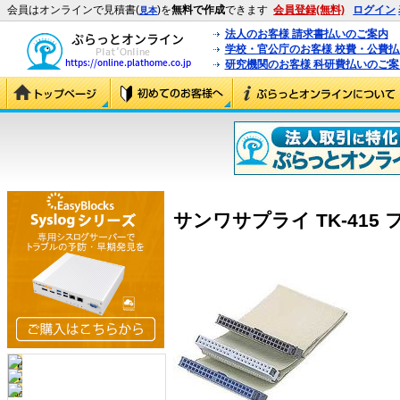
会員はオンラインで見積書(
)を
無料で作成
できます
会員登録(無料)
ログイン
見本
法人のお客様 請求書払いのご案内
学校・官公庁のお客様 校費・公費
研究機関のお客様 科研費払いのご案
サンワサプライ TK-415 フ