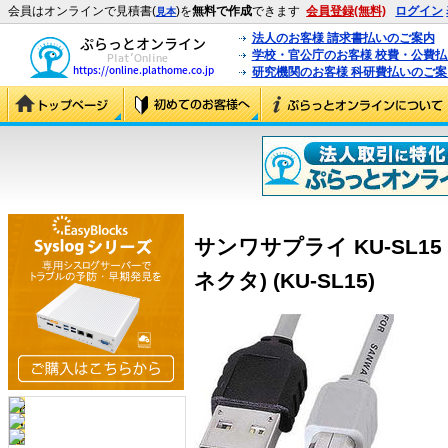
会員はオンラインで見積書(
)を
無料で作成
できます
会員登録(無料)
ログイン
見本
法人のお客様 請求書払いのご案内
学校・官公庁のお客様 校費・公費
研究機関のお客様 科研費払いのご案
サンワサプライ KU-SL1
ネクタ) (KU-SL15)