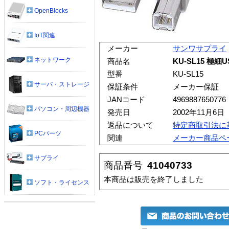
OpenBlocks
IoT関連
メーカー
サンワサプライ
ネットワーク
商品名
KU-SL15 極
型番
KU-SL15
サーバ・ストレージ
保証条件
メーカー保証
JANコード
4969887650776
パソコン・周辺機器
発売日
2002年11月6日
返品について
特定商取引法に
PCパーツ
関連
メーカー商品ペ
サプライ
商品番号
41040733
本商品は販売を終了しました
ソフト・ライセンス