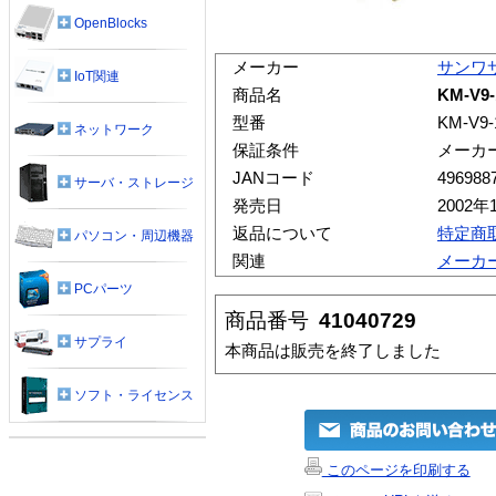
OpenBlocks
メーカー
サンワ
IoT関連
商品名
KM-V9
型番
KM-V9-
ネットワーク
保証条件
メーカ
JANコード
496988
サーバ・ストレージ
発売日
2002年
返品について
特定商
パソコン・周辺機器
関連
メーカ
PCパーツ
商品番号
41040729
サプライ
本商品は販売を終了しました
ソフト・ライセンス
このページを印刷する