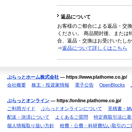
返品について
お客様のご都合による返品・交
ください。 商品開封後、または
合、返品・交換はお受けいたし
⇒
返品について詳しくはこちら
ぷらっとホーム株式会社
—
https://www.plathome.co.jp/
会社概要
株主・投資家情報
電子公告
OpenBlocks
ぷらっとオンライン
—
https://online.plathome.co.jp/
ご利用ガイド
ぷらっとオンラインについて
見積書・納
配送・決済について
よくあるご質問
特定商取引法に基
個人情報取り扱い方針
校費・公費・科研費払い取引のご