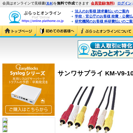
会員はオンラインで見積書(
)を
無料で作成
できます
会員登録(無料)
ログイン
見本
法人のお客様 請求書払いのご案内
学校・官公庁のお客様 校費・公費
研究機関のお客様 科研費払いのご案
サンワサプライ KM-V9-10 