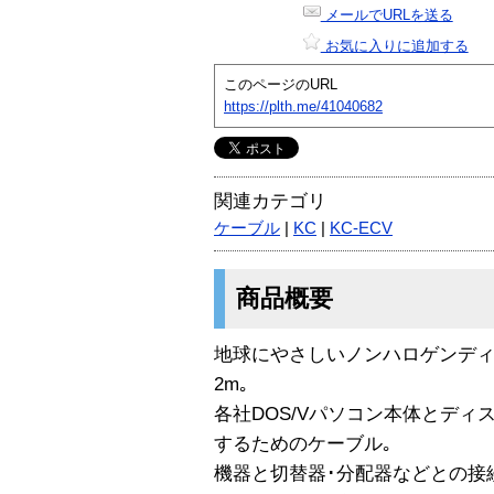
メールでURLを送る
お気に入りに追加する
このページのURL
https://plth.me/41040682
関連カテゴリ
ケーブル
|
KC
|
KC-ECV
商品概要
地球にやさしいノンハロゲンディ
2m｡
各社DOS/Vパソコン本体とディ
するためのケーブル｡
機器と切替器･分配器などとの接