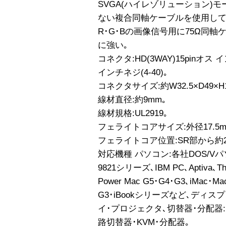
SVGA(ハイレゾリューション)
ない複合同軸ケーブルを使用して
R･G･Bの画像信号用に75Ω同
に強い｡
コネクタ:HD(3WAY)15pinオス イン
インチネジ(4-40)｡
コネクタサイズ:約W32.5×D49×H
線材直径:約9mm｡
線材規格:UL2919｡
フェライトコアサイズ:外径17.5mm
フェライトコア位置:SR部から約2
対応機種 パソコン:各社DOS/Vパソ
9821シリーズ､IBM PC､Aptiva､Th
Power Mac G5･G4･G3､iMac･Mac
G3･iBookシリーズなど､ディ
イ･プロジェクタ､切替器･分配器:H
路切替器･KVM･分配器｡