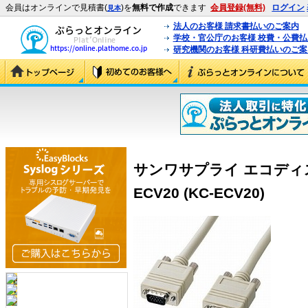
会員はオンラインで見積書(
)を
無料で作成
できます
会員登録(無料)
ログイン
見本
法人のお客様 請求書払いのご案内
学校・官公庁のお客様 校費・公費
研究機関のお客様 科研費払いのご案
サンワサプライ エコディス
ECV20 (KC-ECV20)