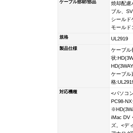
ケーブル部材/部品
焼却配慮
ブル、S
シールド
モールド
規格
UL2919
製品仕様
ケーブル
状:HD(3
HD(3WA
ケーブル直
格:UL29
対応機種
<パソコン
PC98-
※HD(3W
iMac D
ズ。<デ