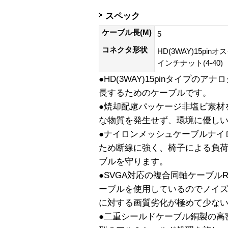
スペック
ケーブル長(M)
5
コネクタ形状
HD(3WAY)15pinオ
インチナット(4-40)
●HD(3WAY)15pinタイプの
長するためのケーブルです。
●焼却配慮パッケージ非塩ビ素材
な物質を発生せず、環境に優し
●ナイロンメッシュケーブルナイ
ため断線に強く、椅子による負
ブルを守ります。
●SVGA対応の複合同軸ケーブル
ーブルを使用しているのでノイ
に対する画質劣化が極めて少な
●二重シールドケーブル銅製の高