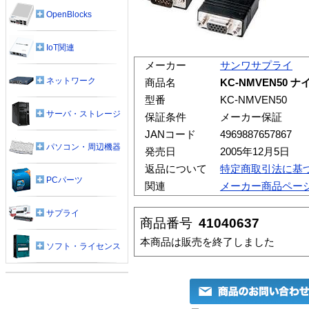
OpenBlocks
IoT関連
メーカー
サンワサプライ
ネットワーク
商品名
KC-NMVEN50
型番
KC-NMVEN50
サーバ・ストレージ
保証条件
メーカー保証
JANコード
4969887657867
パソコン・周辺機器
発売日
2005年12月5日
返品について
特定商取引法に基
PCパーツ
関連
メーカー商品ペー
サプライ
商品番号
41040637
本商品は販売を終了しました
ソフト・ライセンス