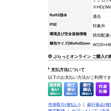
アナログ
※HD(3
RoHS指令
適合
PSE
対象外
環境及び安全規格情報
焼却配慮
梱包サイズ(WxHxD)mm
W220×H6
ぷらっとオンライン ご購入の
支払方法について
以下のお支払い方法がご利用で
売掛取引(後払い)
｜
銀行振込(後
換宅配便
｜
セブンイレブン決済