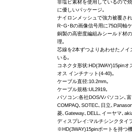
非塩ビ素材を使用しているので焼
に優しいパッケージ｡
ナイロンメッシュで強力被覆され
R･G･Bの画像信号用に75Ω同
銅製の高密度編組みシールド材
理｡
芯線を2本ずつよりあわせたノイ
いる｡
コネクタ形状:HD(3WAY)15pinオス 
オス インチナット(4-40)｡
ケーブル直径:10.2mm｡
ケーブル規格:UL2919｡
パソコン:各社DOS/Vパソコン､富士
COMPAQ､SOTEC､日立､Pana
菱､Gateway､DELL､イーヤマ､aki
ディスプレイ:マルチシンクタイ
※HD(3WAY)15pinポートを持つ