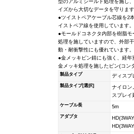
型のアルミシールド処理を施し
イズから大切なデータを守りま
●ツイストペアケーブル芯線を2
イストペア線を使用しています
●モールドコネクタ内部を樹脂モ
処理を施していますので、外部
動・耐衝撃性にも優れています
●金メッキピン錆にも強く、経年
金メッキ処理を施したピン(コン
製品タイプ
ディスプ
製品タイプ[選択]
ナイロン
スプレイ
ケーブル長
5m
アダプタ
HD(3WAY
HD(3WA