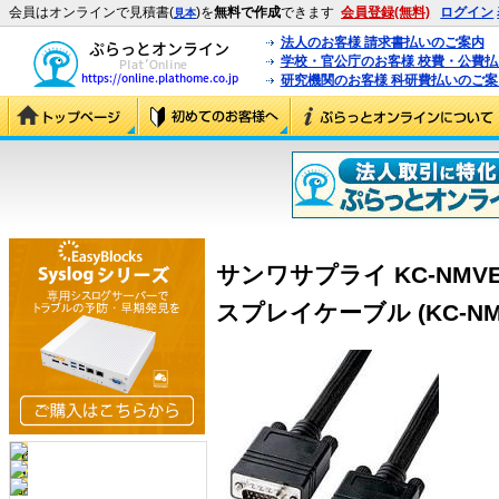
会員はオンラインで見積書(
)を
無料で作成
できます
会員登録(無料)
ログイン
見本
法人のお客様 請求書払いのご案内
学校・官公庁のお客様 校費・公費
研究機関のお客様 科研費払いのご案
サンワサプライ KC-NMV
スプレイケーブル (KC-NMV