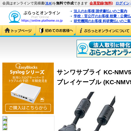
会員はオンラインで見積書(
)を
無料で作成
できます
会員登録(無料)
ログイン
見本
法人のお客様 請求書払いのご案内
学校・官公庁のお客様 校費・公費
研究機関のお客様 科研費払いのご案
サンワサプライ KC-NM
プレイケーブル (KC-NMV5