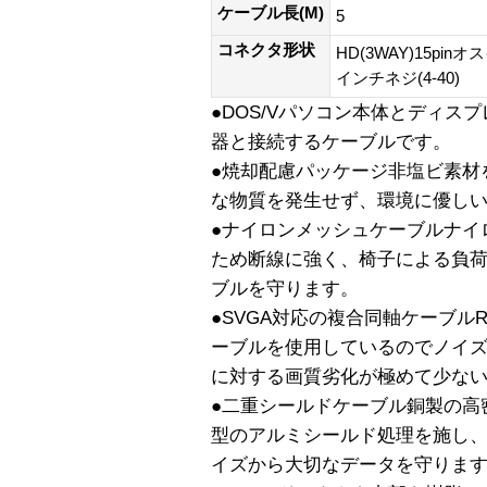
ケーブル長(M)
5
コネクタ形状
HD(3WAY)15pinオ
インチネジ(4-40)
●DOS/Vパソコン本体とディス
器と接続するケーブルです。
●焼却配慮パッケージ非塩ビ素材
な物質を発生せず、環境に優し
●ナイロンメッシュケーブルナイ
ため断線に強く、椅子による負
ブルを守ります。
●SVGA対応の複合同軸ケーブル
ーブルを使用しているのでノイ
に対する画質劣化が極めて少な
●二重シールドケーブル銅製の高
型のアルミシールド処理を施し
イズから大切なデータを守りま