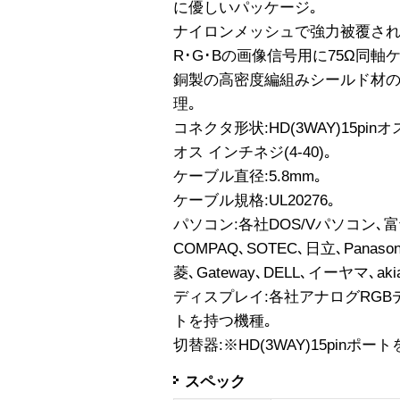
に優しいパッケージ｡
ナイロンメッシュで強力被覆され
R･G･Bの画像信号用に75Ω同
銅製の高密度編組みシールド材
理｡
コネクタ形状:HD(3WAY)15pinオス 
オス インチネジ(4-40)｡
ケーブル直径:5.8mm｡
ケーブル規格:UL20276｡
パソコン:各社DOS/Vパソコン､富士
COMPAQ､SOTEC､日立､Pana
菱､Gateway､DELL､イーヤマ､aki
ディスプレイ:各社アナログRGBディ
トを持つ機種｡
切替器:※HD(3WAY)15pinポ
スペック