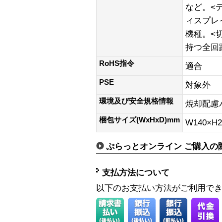
など。<
ィスプレイ
機種。<切
持つ全回
RoHS指令
適合
PSE
対象外
環境及び安全規格情報
焼却配慮
梱包サイズ(WxHxD)mm
W140×H2
ぷらっとオンライン ご購入の
支払方法について
以下のお支払い方法がご利用で