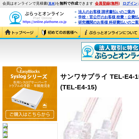
会員はオンラインで見積書(
)を
無料で作成
できます
会員登録(無料)
ログイン
見本
法人のお客様 請求書払いのご案内
学校・官公庁のお客様 校費・公費
研究機関のお客様 科研費払いのご案
サンワサプライ TEL-E4
(TEL-E4-15)