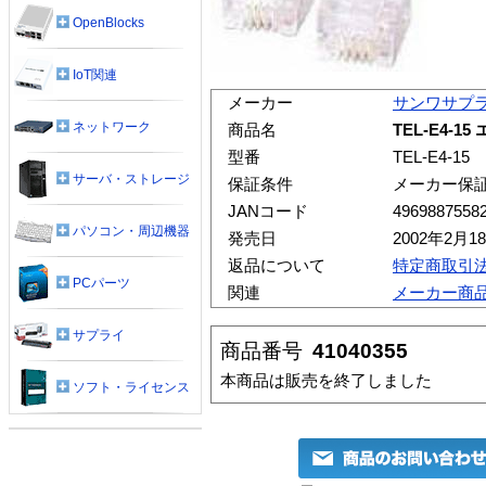
OpenBlocks
IoT関連
メーカー
サンワサプ
ネットワーク
商品名
TEL-E4-
型番
TEL-E4-15
サーバ・ストレージ
保証条件
メーカー保
JANコード
4969887558
パソコン・周辺機器
発売日
2002年2月1
返品について
特定商取引
PCパーツ
関連
メーカー商
サプライ
商品番号
41040355
本商品は販売を終了しました
ソフト・ライセンス