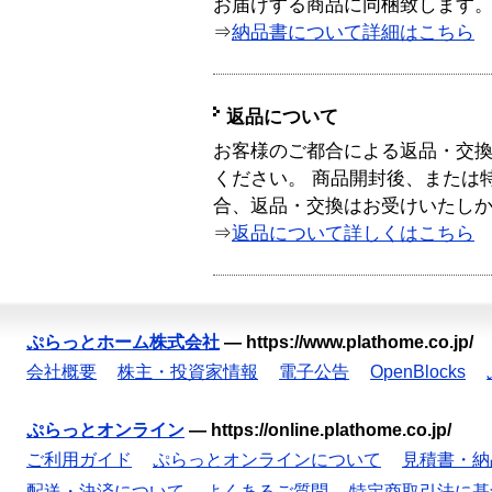
お届けする商品に同梱致します
⇒
納品書について詳細はこちら
返品について
お客様のご都合による返品・交
ください。 商品開封後、または
合、返品・交換はお受けいたし
⇒
返品について詳しくはこちら
ぷらっとホーム株式会社
—
https://www.plathome.co.jp/
会社概要
株主・投資家情報
電子公告
OpenBlocks
ぷらっとオンライン
—
https://online.plathome.co.jp/
ご利用ガイド
ぷらっとオンラインについて
見積書・納
配送・決済について
よくあるご質問
特定商取引法に基