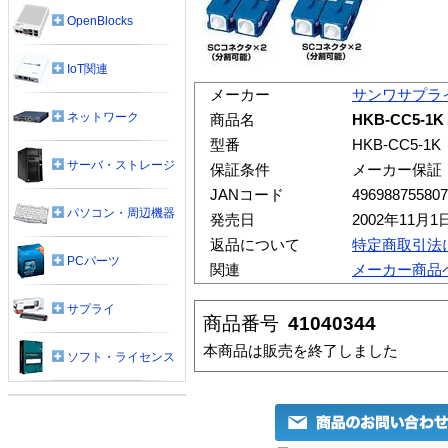
OpenBlocks
IoT関連
メーカー
サンワサプラ
ネットワーク
商品名
HKB-CC5-
型番
HKB-CC5-1K
サーバ・ストレージ
保証条件
メーカー保証
JANコード
496988755807
パソコン・周辺機器
発売日
2002年11月1
返品について
特定商取引法
PCパーツ
関連
メーカー商品
サプライ
商品番号
41040344
本商品は販売を終了しました
ソフト・ライセンス