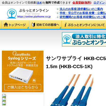
会員はオンラインで見積書(
)を
無料で作成
できます
会員登録(無料)
ログイン
見本
法人のお客様 請求書払いのご案内
学校・官公庁のお客様 校費・公費
研究機関のお客様 科研費払いのご案
サンワサプライ HKB-CC
1.5m (HKB-CC5-1K)