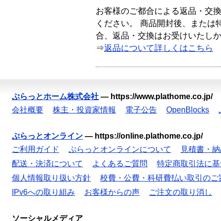
お客様のご都合による返品・交
ください。 商品開封後、または
合、返品・交換はお受けいたし
⇒
返品について詳しくはこちら
ぷらっとホーム株式会社
—
https://www.plathome.co.jp/
会社概要
株主・投資家情報
電子公告
OpenBlocks
ぷらっとオンライン
—
https://online.plathome.co.jp/
ご利用ガイド
ぷらっとオンラインについて
見積書・納
配送・決済について
よくあるご質問
特定商取引法に基
個人情報取り扱い方針
校費・公費・科研費払い取引のご
IPv6への取り組み
お客様からの声
ご注文の取り消し
ソーシャルメディア