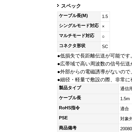
スペック
ケーブル長(M)
1.5
シングルモード対応
×
マルチモード対応
○
コネクタ形状
SC
●低損失で長距離伝送が可能です
●広帯域で高い周波数の信号伝送
●外部からの電磁誘導がないので
●細径・軽量で敷設の際、非常に
製品タイプ
通信
ケーブル長
1.5m
RoHS指令
適合
PSE
対象
商品備考
20080