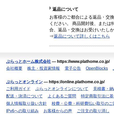
返品について
お客様のご都合による返品・交
ください。 商品開封後、または
合、返品・交換はお受けいたし
⇒
返品について詳しくはこちら
ぷらっとホーム株式会社
—
https://www.plathome.co.jp/
会社概要
株主・投資家情報
電子公告
OpenBlocks
ぷらっとオンライン
—
https://online.plathome.co.jp/
ご利用ガイド
ぷらっとオンラインについて
見積書・納
配送・決済について
よくあるご質問
特定商取引法に基
個人情報取り扱い方針
校費・公費・科研費払い取引のご
IPv6への取り組み
お客様からの声
ご注文の取り消し