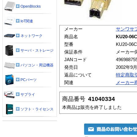
OpenBlocks
IoT関連
メーカー
サンワサ
ネットワーク
商品名
KU20-06
型番
KU20-06
サーバ・ストレージ
保証条件
メーカー
JANコード
49698875
パソコン・周辺機器
発売日
2002年9
返品について
特定商取
PCパーツ
関連
メーカー
サプライ
商品番号
41040334
本商品は販売を終了しました
ソフト・ライセンス