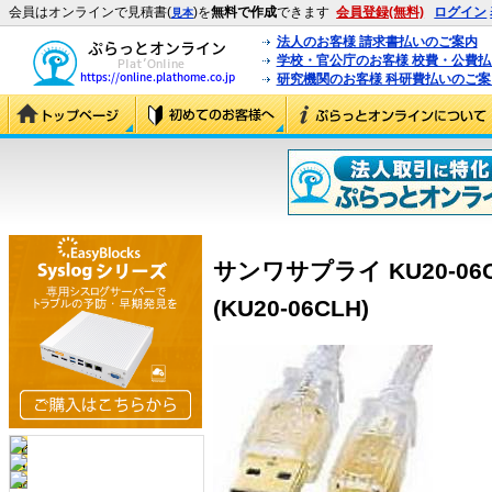
会員はオンラインで見積書(
)を
無料で作成
できます
会員登録(無料)
ログイン
見本
法人のお客様 請求書払いのご案内
学校・官公庁のお客様 校費・公費
研究機関のお客様 科研費払いのご案
サンワサプライ KU20-06C
(KU20-06CLH)