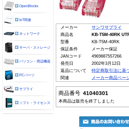
OpenBlocks
IoT関連
メーカー
サンワサプライ
ネットワーク
商品名
KB-T5M-40RK
型番
KB-T5M-40RK
サーバ・ストレージ
保証条件
メーカー保証
JANコード
4969887557266
パソコン・周辺機器
発売日
2002年3月12日
返品について
特定商取引法に基
PCパーツ
関連
メーカー商品ペー
サプライ
商品番号
41040301
本商品は販売を終了しました
ソフト・ライセンス