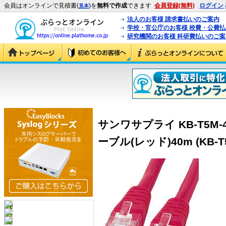
会員はオンラインで見積書(
)を
無料で作成
できます
会員登録(無料)
ログイン
見本
法人のお客様 請求書払いのご案内
学校・官公庁のお客様 校費・公費
研究機関のお客様 科研費払いのご案
サンワサプライ KB-T5M-
ーブル(レッド)40m (KB-T5