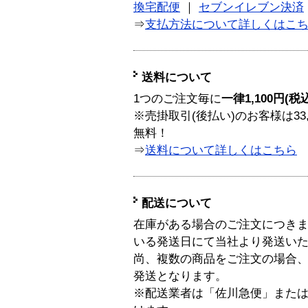
換宅配便
｜
セブンイレブン決済
⇒
支払方法について詳しくはこ
送料について
1つのご注文毎に
一律1,100円(税
※売掛取引(後払い)のお客様は33
無料！
⇒
送料について詳しくはこちら
配送について
在庫がある場合のご注文につき
いる発送日にて当社より発送い
尚、複数の商品をご注文の場合
発送となります。
※配送業者は「佐川急便」また