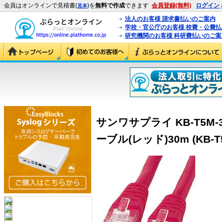
会員はオンラインで見積書(
)を
無料で作成
できます
会員登録(無料)
ログイン
見本
法人のお客様 請求書払いのご案内
学校・官公庁のお客様 校費・公費
研究機関のお客様 科研費払いのご案
サンワサプライ KB-T5M-
ーブル(レッド)30m (KB-T5