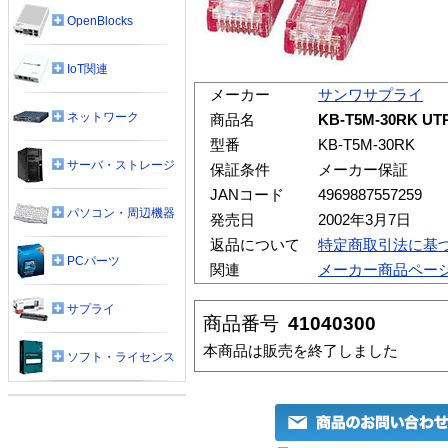
OpenBlocks
IoT関連
メーカー
サンワサプライ
ネットワーク
商品名
KB-T5M-30RK
型番
KB-T5M-30RK
サーバ・ストレージ
保証条件
メーカー保証
JANコード
4969887557259
パソコン・周辺機器
発売日
2002年3月7日
返品について
特定商取引法に基
PCパーツ
関連
メーカー商品ペー
サプライ
商品番号
41040300
本商品は販売を終了しました
ソフト・ライセンス