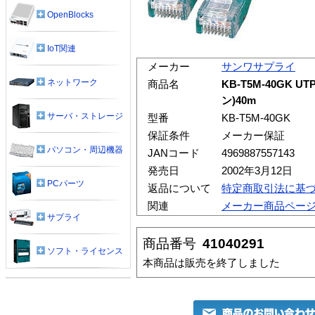
OpenBlocks
IoT関連
メーカー
サンワサプライ
ネットワーク
商品名
KB-T5M-40GK
ン)40m
サーバ・ストレージ
型番
KB-T5M-40GK
保証条件
メーカー保証
パソコン・周辺機器
JANコード
4969887557143
発売日
2002年3月12日
PCパーツ
返品について
特定商取引法に基
関連
メーカー商品ペー
サプライ
商品番号
41040291
ソフト・ライセンス
本商品は販売を終了しました