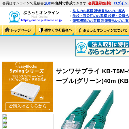
会員はオンラインで見積書(
)を
無料で作成
できます
会員登録(無料)
ログイン
見本
法人のお客様 請求書払いのご案内
学校・官公庁のお客様 校費・公費
研究機関のお客様 科研費払いのご案
サンワサプライ KB-T5M-
ーブル(グリーン)40m (KB-