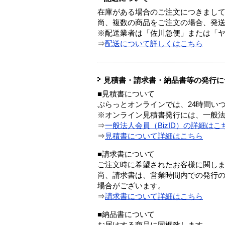
在庫がある場合のご注文につきまし
尚、複数の商品をご注文の場合、発
※配送業者は「佐川急便」または「
⇒
配送について詳しくはこちら
見積書・請求書・納品書等の発行に
■見積書について
ぷらっとオンラインでは、24時間い
※オンライン見積書発行には、一般法人
⇒
一般法人会員（BizID）の詳細はこ
⇒
見積書について詳細はこちら
■請求書について
ご注文時に希望されたお客様に関し
尚、請求書は、営業時間内での発行
場合がございます。
⇒
請求書について詳細はこちら
■納品書について
お届けする商品に同梱致します。