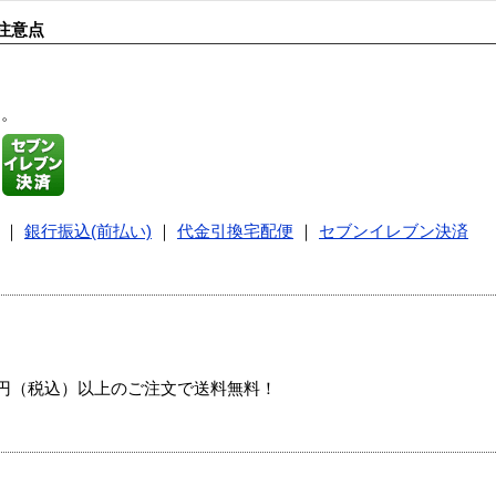
注意点
す。
｜
銀行振込(前払い)
｜
代金引換宅配便
｜
セブンイレブン決済
00円（税込）以上のご注文で送料無料！