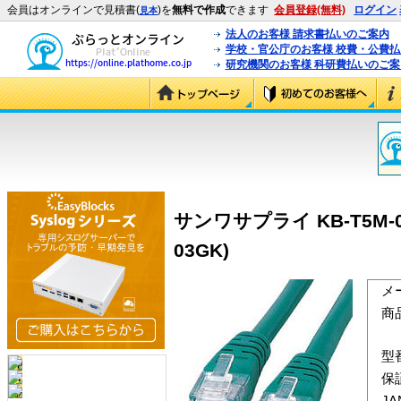
会員はオンラインで見積書(
)を
無料で作成
できます
会員登録(無料)
ログイン
見本
法人のお客様 請求書払いのご案内
学校・官公庁のお客様 校費・公費
研究機関のお客様 科研費払いのご案
サンワサプライ KB-T5M-
03GK)
メ
商
型
保
J