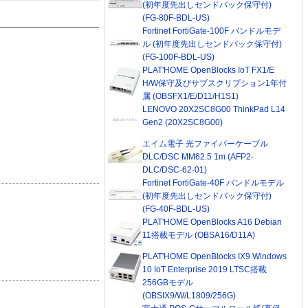
(初年度先出しセンドバック保守付)
(FG-80F-BDL-US)
Fortinet FortiGate-100F バンドルモデ
ル (初年度先出しセンドバック保守付)
(FG-100F-BDL-US)
PLAT'HOME OpenBlocks IoT FX1/E
H/W保守及びサブスクリプション1年付
属 (OBSFX1/E/D11/H1S1)
LENOVO 20X2SC8G00 ThinkPad L14
Gen2 (20X2SC8G00)
エイム電子 光ファイバーケーブル
DLC/DSC MM62.5 1m (AFP2-
DLC/DSC-62-01)
Fortinet FortiGate-40F バンドルモデル
(初年度先出しセンドバック保守付)
(FG-40F-BDL-US)
PLAT'HOME OpenBlocks A16 Debian
11搭載モデル (OBSA16/D11A)
PLAT'HOME OpenBlocks IX9 Windows
10 IoT Enterprise 2019 LTSC搭載
256GBモデル
(OBSIX9/W/L1809/256G)