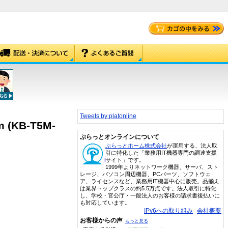
Tweets by platonline
KB-T5M-
ぷらっとオンラインについて
ぷらっとホーム株式会社
が運用する、法人取
引に特化した「業務用IT機器専門の調達支援
サイト」です。
1999年よりネットワーク機器、サーバ、スト
レージ、パソコン周辺機器、PCパーツ、ソフトウェ
ア、ライセンスなど、業務用IT機器中心に販売。品揃え
は業界トップクラスの約5.5万点です。法人取引に特化
し、学校・官公庁・一般法人のお客様の請求書後払いに
も対応しています。
IPv6への取り組み
会社概要
お客様からの声
もっと見る