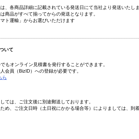
ては、各商品詳細に記載されている発送日にて当社より発送いたし
送は商品がすべて揃ってからの発送となります。
ヤマト運輸」からお選びいただけます
ついて
つでもオンライン見積書を発行することができます。
会員（BizID）への登録が必要です。
ちら
ましては、ご注文後に別途郵送しております。
のため、ご注文日時（土日祝にかかる場合等）によりましては、到