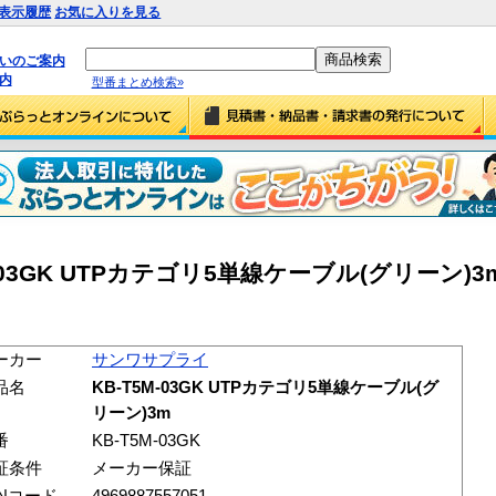
表示履歴
お気に入りを見る
払いのご案内
内
型番まとめ検索»
03GK UTPカテゴリ5単線ケーブル(グリーン)3m (
ーカー
サンワサプライ
品名
KB-T5M-03GK UTPカテゴリ5単線ケーブル(グ
リーン)3m
番
KB-T5M-03GK
証条件
メーカー保証
ANコード
4969887557051