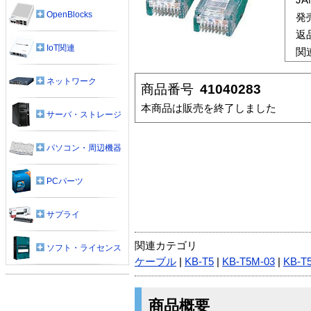
OpenBlocks
発
返
IoT関連
関
ネットワーク
商品番号
41040283
本商品は販売を終了しました
サーバ・ストレージ
パソコン・周辺機器
PCパーツ
サプライ
関連カテゴリ
ソフト・ライセンス
ケーブル
|
KB-T5
|
KB-T5M-03
|
KB-T
商品概要