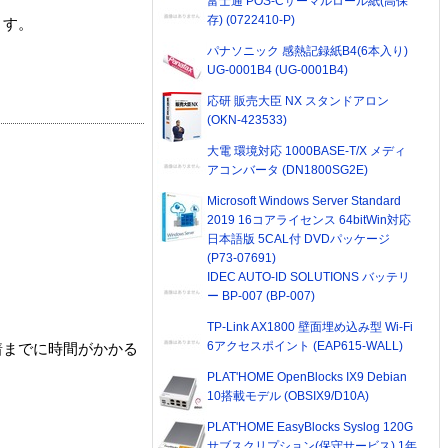
富士通 POS-Cサーマルロール紙(高保
存) (0722410-P)
ます。
パナソニック 感熱記録紙B4(6本入り)
UG-0001B4 (UG-0001B4)
応研 販売大臣 NX スタンドアロン
(OKN-423533)
大電 環境対応 1000BASE-T/X メディ
アコンバータ (DN1800SG2E)
Microsoft Windows Server Standard
2019 16コアライセンス 64bitWin対応
日本語版 5CAL付 DVDパッケージ
(P73-07691)
IDEC AUTO-ID SOLUTIONS バッテリ
ー BP-007 (BP-007)
TP-Link AX1800 壁面埋め込み型 Wi-Fi
6アクセスポイント (EAP615-WALL)
着までに時間がかかる
PLAT'HOME OpenBlocks IX9 Debian
10搭載モデル (OBSIX9/D10A)
PLAT'HOME EasyBlocks Syslog 120G
サブスクリプション(保守サービス) 1年