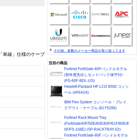
その他、多数のメーカー商品を取り扱ってます
合した「単線」仕様のケーブ
注目の商品
Fortinet FortiGate-60Fバンドルモデル
(初年度先出しセンドバック保守付)
(FG-60F-BDL-US)
Hewlett-Packard HP LCD 8500 コンソ
ール (AF642A)
IBM Flex System コンソール・ブレイ
クアウト・ケーブル (81Y5286)
Fortinet Rack Mount Tray
(FortiGate40F/50E/60E/60F/61F/80E/8
0F/FS-108E) (SP-RACKTRAY-02)
Fortinet FortiGate-80F バンドルモデル