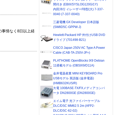
間付き (EBIX/SYSLOG120G/1Y)
内田洋行 イレーザーFB型(大) 7-337-
0040 (7-337-0040)
三菱電機 GX Developer 日本語版
(SW8D5C-GPPW-J)
の事情なく8日以上経
Hewlett-Packard HP 外付けUSB DVD
ドライブ (701498-B21)
CISCO Japan 250V AC Type A Power
Cable (CAB-TA-250V-JP=)
PLAT'HOME OpenBlocks IX9 Debian
11搭載モデル (OBSIX9/D11A)
金井電器産業 MINI KEYBOARD Pro
USBモデル 英語版 (金井電器)
(HMB632KUS/R)
大電 100BASE-TX/FXメディアコンバ
ータ DN2800GE (DN2800GE)
エイム電子 光ファイバーケーブル
DLC/DSC MM62.5 2m (AFP2-
DLC/DSC-62-02)