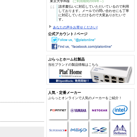
東京大学/K様
(ご利用期間2009年～)
“
請求書払いに対応していただいているので利用
しております。メールでの問い合わせにも丁寧
に対応していただけるので大変ありがたいで
す。
あなたの声をお寄せください!
公式アカウント / ページ
ぷらっとホーム社製品
当社ブランドの製品情報はこちら
人気・定番メーカー
ぷらっとオンラインで人気のメーカーをご紹介！