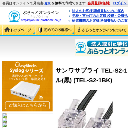
会員はオンラインで見積書(
)を
無料で作成
できます
会員登録(無料)
ログイン
見本
法人のお客様 請求書払いのご案内
学校・官公庁のお客様 校費・公費
研究機関のお客様 科研費払いのご案
サンワサプライ TEL-S2
ル(黒) (TEL-S2-1BK)