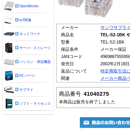
OpenBlocks
IoT関連
メーカー
サンワサプラ
ネットワーク
商品名
TEL-S2-1B
型番
TEL-S2-1BK
サーバ・ストレージ
保証条件
メーカー保証
JANコード
496988755595
パソコン・周辺機器
発売日
2002年2月18日
返品について
特定商取引法
PCパーツ
関連
メーカー商品
サプライ
商品番号
41040275
本商品は販売を終了しました
ソフト・ライセンス