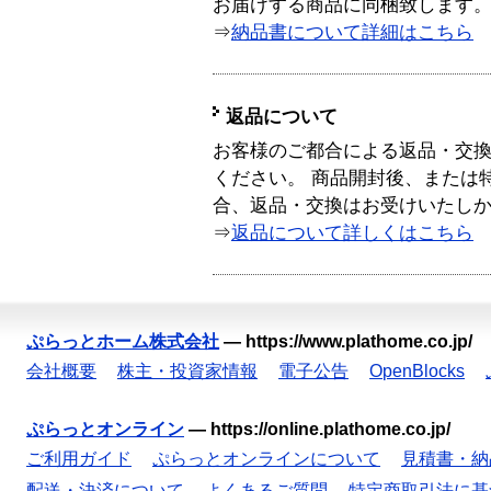
お届けする商品に同梱致します
⇒
納品書について詳細はこちら
返品について
お客様のご都合による返品・交
ください。 商品開封後、または
合、返品・交換はお受けいたし
⇒
返品について詳しくはこちら
ぷらっとホーム株式会社
—
https://www.plathome.co.jp/
会社概要
株主・投資家情報
電子公告
OpenBlocks
ぷらっとオンライン
—
https://online.plathome.co.jp/
ご利用ガイド
ぷらっとオンラインについて
見積書・納
配送・決済について
よくあるご質問
特定商取引法に基