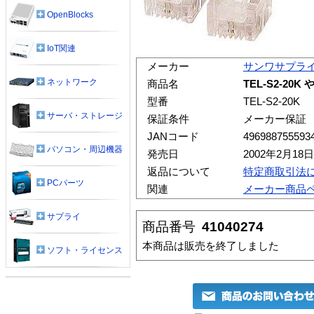
OpenBlocks
IoT関連
メーカー
サンワサプラ
ネットワーク
商品名
TEL-S2-20
型番
TEL-S2-20K
サーバ・ストレージ
保証条件
メーカー保証
JANコード
496988755593
パソコン・周辺機器
発売日
2002年2月18日
返品について
特定商取引法
PCパーツ
関連
メーカー商品
サプライ
商品番号
41040274
本商品は販売を終了しました
ソフト・ライセンス