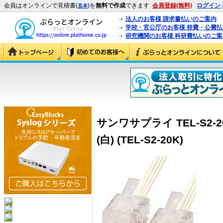
会員はオンラインで見積書(
)を
無料で作成
できます
会員登録(無料)
ログイン
見本
法人のお客様 請求書払いのご案内
学校・官公庁のお客様 校費・公費
研究機関のお客様 科研費払いのご案
サンワサプライ TEL-S2
(白) (TEL-S2-20K)