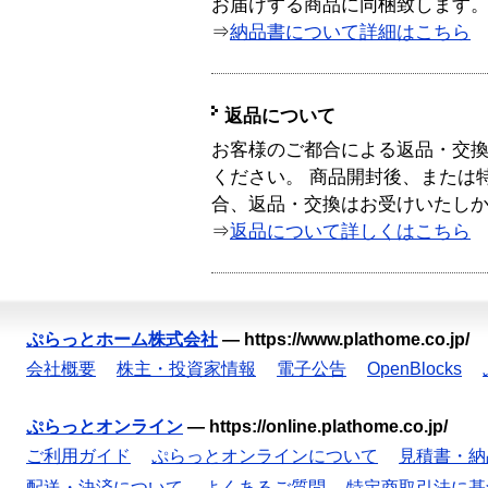
お届けする商品に同梱致します
⇒
納品書について詳細はこちら
返品について
お客様のご都合による返品・交
ください。 商品開封後、または
合、返品・交換はお受けいたし
⇒
返品について詳しくはこちら
ぷらっとホーム株式会社
—
https://www.plathome.co.jp/
会社概要
株主・投資家情報
電子公告
OpenBlocks
ぷらっとオンライン
—
https://online.plathome.co.jp/
ご利用ガイド
ぷらっとオンラインについて
見積書・納
配送・決済について
よくあるご質問
特定商取引法に基