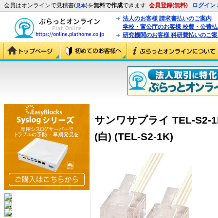
会員はオンラインで見積書(
)を
無料で作成
できます
会員登録(無料)
ログイン
見本
法人のお客様 請求書払いのご案内
学校・官公庁のお客様 校費・公費
研究機関のお客様 科研費払いのご案
サンワサプライ TEL-S2
(白) (TEL-S2-1K)