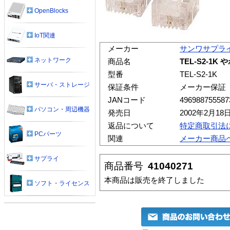
OpenBlocks
IoT関連
メーカー
サンワサプラ
ネットワーク
商品名
TEL-S2-1
型番
TEL-S2-1K
サーバ・ストレージ
保証条件
メーカー保証
JANコード
496988755587
パソコン・周辺機器
発売日
2002年2月18
返品について
特定商取引法
PCパーツ
関連
メーカー商品
サプライ
商品番号
41040271
本商品は販売を終了しました
ソフト・ライセンス