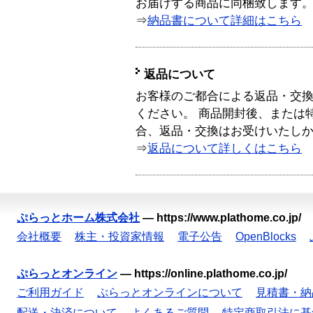
お届けする商品に同梱致します
⇒
納品書について詳細はこちら
返品について
お客様のご都合による返品・交
ください。 商品開封後、または
合、返品・交換はお受けいたし
⇒
返品について詳しくはこちら
ぷらっとホーム株式会社
—
https://www.plathome.co.jp/
会社概要
株主・投資家情報
電子公告
OpenBlocks
ぷらっとオンライン
—
https://online.plathome.co.jp/
ご利用ガイド
ぷらっとオンラインについて
見積書・納
配送・決済について
よくあるご質問
特定商取引法に基