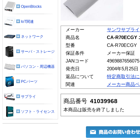
OpenBlocks
IoT関連
メーカー
サンワサプライ
ネットワーク
商品名
CA-R70ECG
型番
CA-R70ECGY
サーバ・ストレージ
保証条件
メーカー保証
JANコード
4969887656075
パソコン・周辺機器
発売日
2004年5月25日
返品について
特定商取引法に
PCパーツ
関連
メーカー商品ペ
サプライ
商品番号
41039968
本商品は販売を終了しました
ソフト・ライセンス