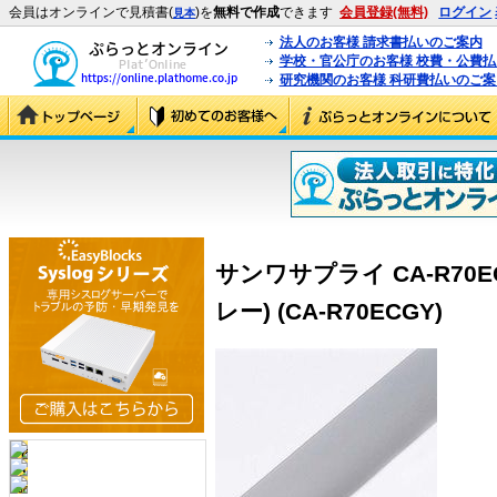
会員はオンラインで見積書(
)を
無料で作成
できます
会員登録(無料)
ログイン
見本
法人のお客様 請求書払いのご案内
学校・官公庁のお客様 校費・公費
研究機関のお客様 科研費払いのご案
サンワサプライ CA-R70
レー) (CA-R70ECGY)