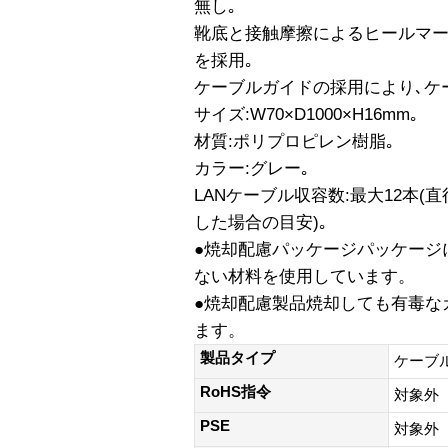
無し｡
靴底と接触摩擦によるヒールマー
を採用｡
ケーブルガイドの採用により､ケ
サイズ:W70×D1000×H16mm｡
材質:ポリプロピレン樹脂｡
カラー:グレー｡
LANケーブル収容数:最大12本(
した場合の目安)｡
●焼却配慮パッケージパッケージ
ない材料を使用しています。
●焼却配慮製品焼却しても有毒な
ます。
製品タイプ
ケーブ
RoHS指令
対象外
PSE
対象外