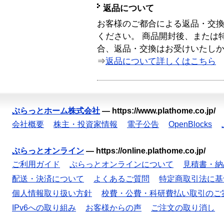
返品について
お客様のご都合による返品・交
ください。 商品開封後、または
合、返品・交換はお受けいたし
⇒
返品について詳しくはこちら
ぷらっとホーム株式会社
—
https://www.plathome.co.jp/
会社概要
株主・投資家情報
電子公告
OpenBlocks
ぷらっとオンライン
—
https://online.plathome.co.jp/
ご利用ガイド
ぷらっとオンラインについて
見積書・納
配送・決済について
よくあるご質問
特定商取引法に基
個人情報取り扱い方針
校費・公費・科研費払い取引のご
IPv6への取り組み
お客様からの声
ご注文の取り消し