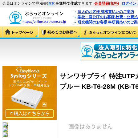
会員はオンラインで見積書(
)を
無料で作成
できます
会員登録(無料)
ログイン
見本
法人のお客様 請求書払いのご案内
学校・官公庁のお客様 校費・公費
研究機関のお客様 科研費払いのご案
サンワサプライ 特注UTP
ブルー KB-T6-28M (KB-T6