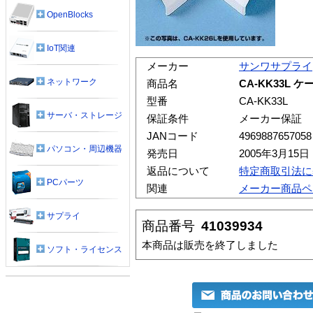
OpenBlocks
IoT関連
メーカー
サンワサプライ
ネットワーク
商品名
CA-KK33L 
型番
CA-KK33L
サーバ・ストレージ
保証条件
メーカー保証
JANコード
4969887657058
パソコン・周辺機器
発売日
2005年3月15日
返品について
特定商取引法に
PCパーツ
関連
メーカー商品ペ
サプライ
商品番号
41039934
本商品は販売を終了しました
ソフト・ライセンス