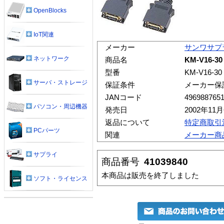
OpenBlocks
IoT関連
メーカー
サンワサプ
ネットワーク
商品名
KM-V16
型番
KM-V16-30
サーバ・ストレージ
保証条件
メーカー保
JANコード
496988765
パソコン・周辺機器
発売日
2002年11
返品について
特定商取引
PCパーツ
関連
メーカー商
サプライ
商品番号
41039840
本商品は販売を終了しました
ソフト・ライセンス