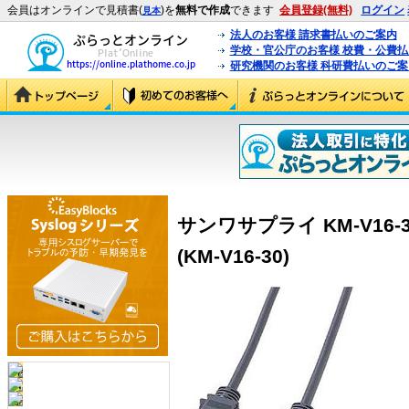
会員はオンラインで見積書(
)を
無料で作成
できます
会員登録(無料)
ログイン
見本
法人のお客様 請求書払いのご案内
学校・官公庁のお客様 校費・公費
研究機関のお客様 科研費払いのご案
サンワサプライ KM-V16
(KM-V16-30)