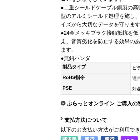
●二重シールドケーブル銅製の高
型のアルミシールド処理を施し
イズから大切なデータを守りま
●24金メッキプラグ接触抵抗を
え、音質劣化を防止する効果のあ
ます。
●無鉛ハンダ
製品タイプ
ビ
RoHS指令
適
PSE
対
ぷらっとオンライン ご購入の
支払方法について
以下のお支払い方法がご利用で