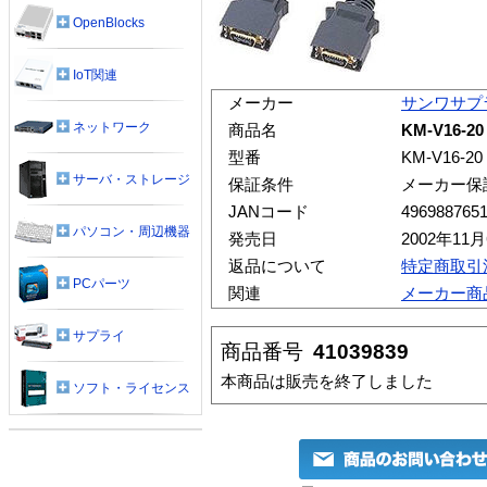
OpenBlocks
IoT関連
メーカー
サンワサプ
ネットワーク
商品名
KM-V16
型番
KM-V16-20
サーバ・ストレージ
保証条件
メーカー保
JANコード
496988765
パソコン・周辺機器
発売日
2002年11
返品について
特定商取引
PCパーツ
関連
メーカー商
サプライ
商品番号
41039839
本商品は販売を終了しました
ソフト・ライセンス