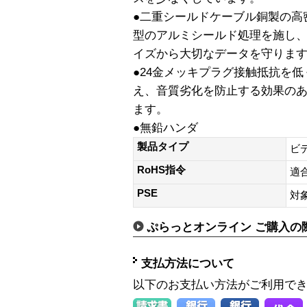
●二重シールドケーブル銅製の高
型のアルミシールド処理を施し
イズから大切なデータを守りま
●24金メッキプラグ接触抵抗を
え、音質劣化を防止する効果のあ
ます。
●無鉛ハンダ
製品タイプ
ビ
RoHS指令
適
PSE
対
ぷらっとオンライン ご購入の
支払方法について
以下のお支払い方法がご利用で