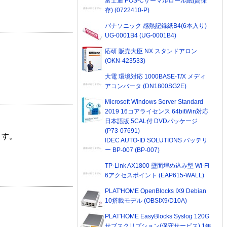
富士通 POS-Cサーマルロール紙(高保
存) (0722410-P)
パナソニック 感熱記録紙B4(6本入り)
UG-0001B4 (UG-0001B4)
応研 販売大臣 NX スタンドアロン
(OKN-423533)
大電 環境対応 1000BASE-T/X メディ
アコンバータ (DN1800SG2E)
Microsoft Windows Server Standard
2019 16コアライセンス 64bitWin対応
日本語版 5CAL付 DVDパッケージ
(P73-07691)
ます。
IDEC AUTO-ID SOLUTIONS バッテリ
ー BP-007 (BP-007)
TP-Link AX1800 壁面埋め込み型 Wi-Fi
6アクセスポイント (EAP615-WALL)
PLAT'HOME OpenBlocks IX9 Debian
10搭載モデル (OBSIX9/D10A)
PLAT'HOME EasyBlocks Syslog 120G
サブスクリプション(保守サービス) 1年