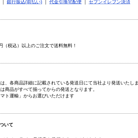
｜
銀行振込(前払い)
｜
代金引換宅配便
｜
セブンイレブン決済
00円（税込）以上のご注文で送料無料！
ては、各商品詳細に記載されている発送日にて当社より発送いたし
送は商品がすべて揃ってからの発送となります。
ヤマト運輸」からお選びいただけます
ついて