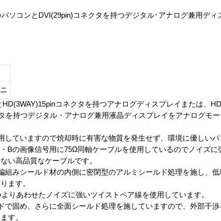
を持つパソコンとDVI(29pin)コネクタを持つデジタル･アナログ兼用
ミニ
とHD(3WAY)15pinコネクタを持つアナログディスプレイまたは、HD(3
)コネクタを持つデジタル・アナログ兼用液晶ディスプレイをアナログモ
用していますので焼却時に有害な物質を発生せず、環境に優しいパ
G・Bの画像信号用に75Ω同軸ケーブルを使用しているのでノイズ
少ない高品質なケーブルです。
編組みシールド材の内側に密閉型のアルミシールド処理を施し、低
守ります。
つよりあわせたノイズに強いツイストペア線を使用しています。
ドで固め、さらに全面シールド処理を施していますので、外部干渉
います。