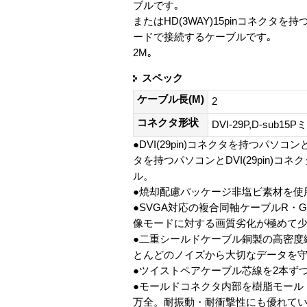
ブルです｡
またはHD(3WAY)15pinコネクタ
ードで接続するケーブルです｡
2M｡
スペック
ケーブル長(M)
2
コネクタ形状
DVI-29P,D-sub15P
●DVI(29pin)コネクタを持つパソコン
タを持つパソコンとDVI(29pin
ル。
●焼却配慮パッケージ非塩ビ素材を使
●SVGA対応の複合同軸ケーブルR・
像モードに対する画質劣化が極めて
●二重シールドケーブル銅製の高密度
とんどのノイズから大切なデータを
●ツイストペアケーブル芯線を2本ず
●モールドコネクタ内部を樹脂モール
万全。耐振動・耐衝撃性にも優れて