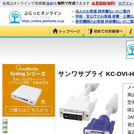
会員はオンラインで見積書(
)を
無料で作成
できます
会員登録(無料)
ログイン
見本
法人のお客様 請求書払いのご案内
学校・官公庁のお客様 校費・公費
研究機関のお客様 科研費払いのご案
サンワサプライ KC-DVI-HD
メ
商
型
保
J
発
返