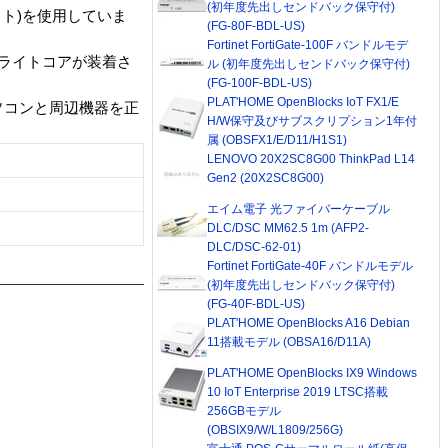
(初年度先出しセンドバック保守付)
ト)を使用していま
(FG-80F-BDL-US)
Fortinet FortiGate-100F バンドルモデ
ライトコアが装着さ
ル (初年度先出しセンドバック保守付)
(FG-100F-BDL-US)
PLAT'HOME OpenBlocks IoT FX1/E
ソコンと周辺機器を正
H/W保守及びサブスクリプション1年付
属 (OBSFX1/E/D11/H1S1)
LENOVO 20X2SC8G00 ThinkPad L14
Gen2 (20X2SC8G00)
エイム電子 光ファイバーケーブル
DLC/DSC MM62.5 1m (AFP2-
DLC/DSC-62-01)
Fortinet FortiGate-40F バンドルモデル
(初年度先出しセンドバック保守付)
(FG-40F-BDL-US)
PLAT'HOME OpenBlocks A16 Debian
11搭載モデル (OBSA16/D11A)
PLAT'HOME OpenBlocks IX9 Windows
10 IoT Enterprise 2019 LTSC搭載
256GBモデル
(OBSIX9/W/L1809/256G)