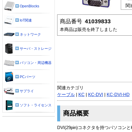
関
OpenBlocks
商品番号
41039833
IoT関連
本商品は販売を終了しました
ネットワーク
サーバ・ストレージ
パソコン・周辺機器
PCパーツ
関連カテゴリ
サプライ
ケーブル
|
KC
|
KC-DVI
|
KC-DVI-HD
ソフト・ライセンス
商品概要
DVI(29pin)コネクタを持つパソコ