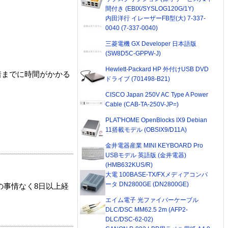
間付き (EBIX/SYSLOG120G/1Y)
内田洋行 イレーザーFB型(大) 7-337-
0040 (7-337-0040)
三菱電機 GX Developer 日本語版
(SW8D5C-GPPW-J)
Hewlett-Packard HP 外付けUSB DVD
着までに時間がかかる
ドライブ (701498-B21)
CISCO Japan 250V AC Type A Power
Cable (CAB-TA-250V-JP=)
PLAT'HOME OpenBlocks IX9 Debian
11搭載モデル (OBSIX9/D11A)
金井電器産業 MINI KEYBOARD Pro
USBモデル 英語版 (金井電器)
(HMB632KUS/R)
大電 100BASE-TX/FXメディアコンバ
ータ DN2800GE (DN2800GE)
の事情なく8日以上経
エイム電子 光ファイバーケーブル
DLC/DSC MM62.5 2m (AFP2-
DLC/DSC-62-02)