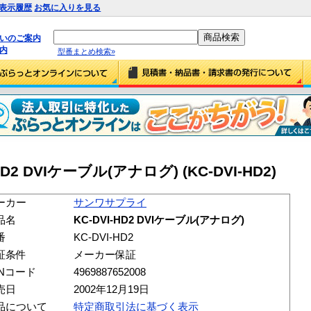
表示履歴
お気に入りを見る
払いのご案内
内
型番まとめ検索»
2 DVIケーブル(アナログ) (KC-DVI-HD2)
ーカー
サンワサプライ
品名
KC-DVI-HD2 DVIケーブル(アナログ)
番
KC-DVI-HD2
証条件
メーカー保証
ANコード
4969887652008
売日
2002年12月19日
品について
特定商取引法に基づく表示