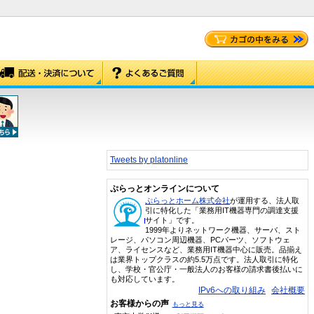
Tweets by platonline
ぷらっとオンラインについて
ぷらっとホーム株式会社
が運用する、法人取
引に特化した「業務用IT機器専門の調達支援
サイト」です。
1999年よりネットワーク機器、サーバ、スト
レージ、パソコン周辺機器、PCパーツ、ソフトウェ
ア、ライセンスなど、業務用IT機器中心に販売。品揃え
は業界トップクラスの約5.5万点です。法人取引に特化
し、学校・官公庁・一般法人のお客様の請求書後払いに
も対応しています。
IPv6への取り組み
会社概要
お客様からの声
もっと見る