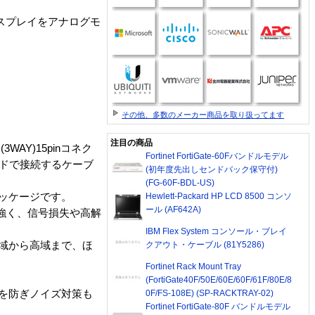
ディスプレイをアナログモ
その他、多数のメーカー商品を取り扱ってます
注目の商品
WAY)15pinコネク
Fortinet FortiGate-60Fバンドルモデル
ードで接続するケーブ
(初年度先出しセンドバック保守付)
(FG-60F-BDL-US)
Hewlett-Packard HP LCD 8500 コンソ
ッケージです。
ール (AF642A)
に強く、信号損失や高解
IBM Flex System コンソール・ブレイ
クアウト・ケーブル (81Y5286)
域から高域まで、ほ
Fortinet Rack Mount Tray
(FortiGate40F/50E/60E/60F/61F/80E/8
0F/FS-108E) (SP-RACKTRAY-02)
を防ぎノイズ対策も
Fortinet FortiGate-80F バンドルモデル