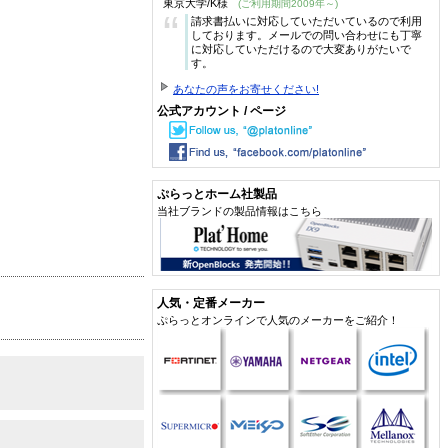
東京大学/K様
(ご利用期間2009年～)
“
請求書払いに対応していただいているので利用
しております。メールでの問い合わせにも丁寧
に対応していただけるので大変ありがたいで
す。
あなたの声をお寄せください!
公式アカウント / ページ
ぷらっとホーム社製品
当社ブランドの製品情報はこちら
人気・定番メーカー
ぷらっとオンラインで人気のメーカーをご紹介！