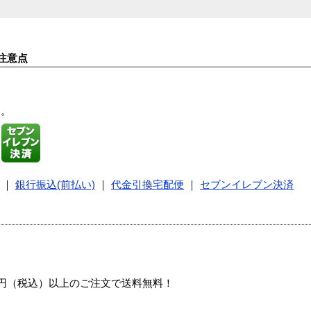
注意点
す。
｜
銀行振込(前払い)
｜
代金引換宅配便
｜
セブンイレブン決済
00円（税込）以上のご注文で送料無料！