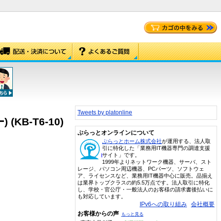
Tweets by platonline
KB-T6-10)
ぷらっとオンラインについて
ぷらっとホーム株式会社
が運用する、法人取
引に特化した「業務用IT機器専門の調達支援
サイト」です。
1999年よりネットワーク機器、サーバ、スト
レージ、パソコン周辺機器、PCパーツ、ソフトウェ
ア、ライセンスなど、業務用IT機器中心に販売。品揃え
は業界トップクラスの約5.5万点です。法人取引に特化
し、学校・官公庁・一般法人のお客様の請求書後払いに
も対応しています。
IPv6への取り組み
会社概要
お客様からの声
もっと見る