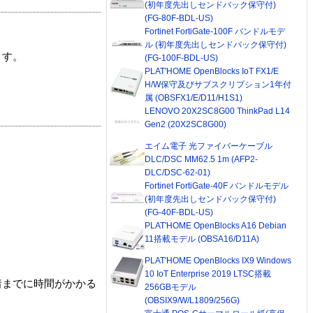
(初年度先出しセンドバック保守付)
(FG-80F-BDL-US)
Fortinet FortiGate-100F バンドルモデ
ル (初年度先出しセンドバック保守付)
ます。
(FG-100F-BDL-US)
PLAT'HOME OpenBlocks IoT FX1/E
H/W保守及びサブスクリプション1年付
属 (OBSFX1/E/D11/H1S1)
LENOVO 20X2SC8G00 ThinkPad L14
Gen2 (20X2SC8G00)
エイム電子 光ファイバーケーブル
DLC/DSC MM62.5 1m (AFP2-
DLC/DSC-62-01)
Fortinet FortiGate-40F バンドルモデル
(初年度先出しセンドバック保守付)
(FG-40F-BDL-US)
PLAT'HOME OpenBlocks A16 Debian
11搭載モデル (OBSA16/D11A)
PLAT'HOME OpenBlocks IX9 Windows
10 IoT Enterprise 2019 LTSC搭載
着までに時間がかかる
256GBモデル
(OBSIX9/W/L1809/256G)