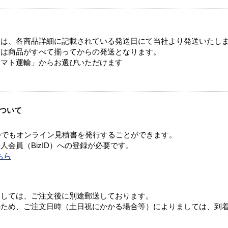
ては、各商品詳細に記載されている発送日にて当社より発送いたし
送は商品がすべて揃ってからの発送となります。
ヤマト運輸」からお選びいただけます
ついて
つでもオンライン見積書を発行することができます。
会員（BizID）への登録が必要です。
ちら
ましては、ご注文後に別途郵送しております。
のため、ご注文日時（土日祝にかかる場合等）によりましては、到