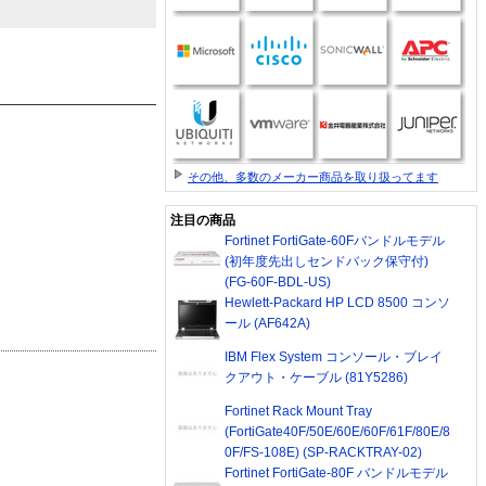
その他、多数のメーカー商品を取り扱ってます
注目の商品
Fortinet FortiGate-60Fバンドルモデル
(初年度先出しセンドバック保守付)
(FG-60F-BDL-US)
Hewlett-Packard HP LCD 8500 コンソ
ール (AF642A)
IBM Flex System コンソール・ブレイ
クアウト・ケーブル (81Y5286)
Fortinet Rack Mount Tray
(FortiGate40F/50E/60E/60F/61F/80E/8
0F/FS-108E) (SP-RACKTRAY-02)
Fortinet FortiGate-80F バンドルモデル