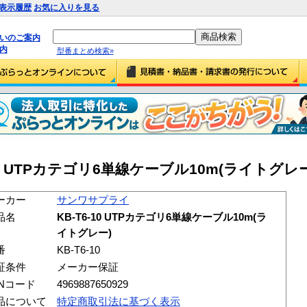
表示履歴
お気に入りを見る
払いのご案内
内
型番まとめ検索»
 UTPカテゴリ6単線ケーブル10m(ライトグレー) (
ーカー
サンワサプライ
品名
KB-T6-10 UTPカテゴリ6単線ケーブル10m(ラ
イトグレー)
番
KB-T6-10
証条件
メーカー保証
ANコード
4969887650929
品について
特定商取引法に基づく表示