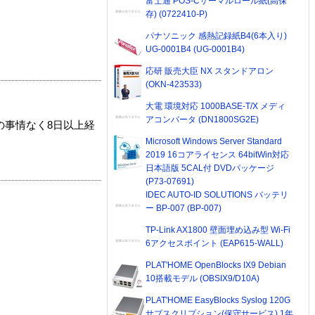
富士通 POS-Cサーマルロール紙(高保
存) (0722410-P)
パナソニック 感熱記録紙B4(6本入り)
UG-0001B4 (UG-0001B4)
応研 販売大臣 NX スタンドアロン
(OKN-423533)
大電 環境対応 1000BASE-T/X メディ
アコンバータ (DN1800SG2E)
の事情なく8日以上経
Microsoft Windows Server Standard
2019 16コアライセンス 64bitWin対応
日本語版 5CAL付 DVDパッケージ
(P73-07691)
IDEC AUTO-ID SOLUTIONS バッテリ
ー BP-007 (BP-007)
TP-Link AX1800 壁面埋め込み型 Wi-Fi
6アクセスポイント (EAP615-WALL)
PLAT'HOME OpenBlocks IX9 Debian
10搭載モデル (OBSIX9/D10A)
PLAT'HOME EasyBlocks Syslog 120G
サブスクリプション(保守サービス) 1年