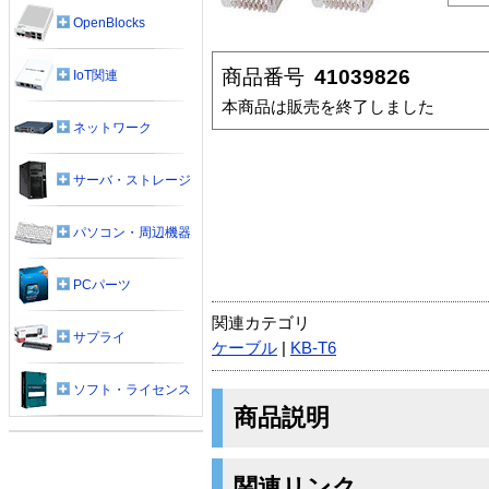
OpenBlocks
商品番号
41039826
IoT関連
本商品は販売を終了しました
ネットワーク
サーバ・ストレージ
パソコン・周辺機器
PCパーツ
関連カテゴリ
サプライ
ケーブル
|
KB-T6
ソフト・ライセンス
商品説明
関連リンク