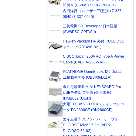
間付き (EBIX/SYSLOG120G/1Y)
内田洋行 イレーザーFB型(大) 7-337-
0040 (7-337-0040)
三菱電機 GX Developer 日本語版
(SW8D5C-GPPW-J)
Hewlett-Packard HP 外付けUSB DVD
ドライブ (701498-B21)
CISCO Japan 250V AC Type A Power
Cable (CAB-TA-250V-JP=)
PLAT'HOME OpenBlocks IX9 Debian
11搭載モデル (OBSIX9/D11A)
金井電器産業 MINI KEYBOARD Pro
USBモデル 英語版 (金井電器)
(HMB632KUS/R)
大電 100BASE-TX/FXメディアコンバ
ータ DN2800GE (DN2800GE)
エイム電子 光ファイバーケーブル
DLC/DSC MM62.5 2m (AFP2-
DLC/DSC-62-02)