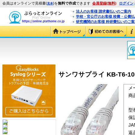
会員はオンラインで見積書(
)を
無料で作成
できます
会員登録(無料)
ログイン
見本
法人のお客様 請求書払いのご案内
学校・官公庁のお客様 校費・公費
研究機関のお客様 科研費払いのご案
サンワサプライ KB-T6-10
メ
商
型
保
J
返