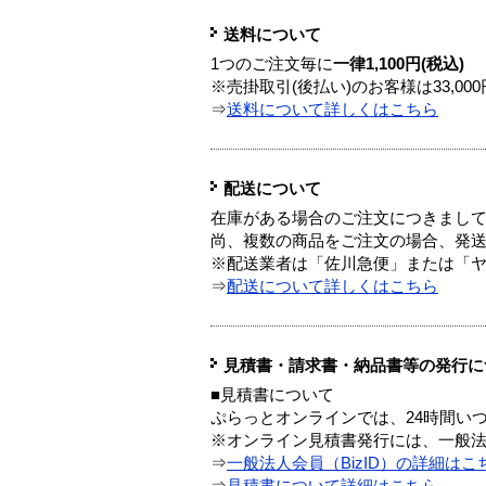
送料について
1つのご注文毎に
一律1,100円(税込)
※売掛取引(後払い)のお客様は33,0
⇒
送料について詳しくはこちら
配送について
在庫がある場合のご注文につきまし
尚、複数の商品をご注文の場合、発
※配送業者は「佐川急便」または「
⇒
配送について詳しくはこちら
見積書・請求書・納品書等の発行に
■見積書について
ぷらっとオンラインでは、24時間い
※オンライン見積書発行には、一般法人
⇒
一般法人会員（BizID）の詳細はこ