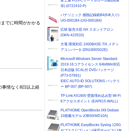
富士通 POS-Cサーマルロール紙(高保
存) (0722410-P)
パナソニック 感熱記録紙B4(6本入り)
UG-0001B4 (UG-0001B4)
着までに時間がかかる
応研 販売大臣 NX スタンドアロン
(OKN-423533)
大電 環境対応 1000BASE-T/X メディ
アコンバータ (DN1800SG2E)
Microsoft Windows Server Standard
2019 16コアライセンス 64bitWin対応
日本語版 5CAL付 DVDパッケージ
(P73-07691)
IDEC AUTO-ID SOLUTIONS バッテリ
ー BP-007 (BP-007)
の事情なく8日以上経
TP-Link AX1800 壁面埋め込み型 Wi-Fi
6アクセスポイント (EAP615-WALL)
PLAT'HOME OpenBlocks IX9 Debian
10搭載モデル (OBSIX9/D10A)
PLAT'HOME EasyBlocks Syslog 120G
サブスクリプション(保守サービス) 1年