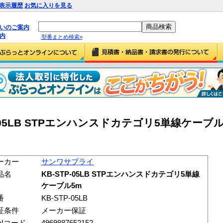
表示履歴
お気に入りを見る
払いのご案内
内
型番まとめ検索»
05LB STPエンハンスドカテゴリ5単線ケーブル5m
ーカー
サンワサプライ
品名
KB-STP-05LB STPエンハンスドカテゴリ5単線
ケーブル5m
番
KB-STP-05LB
証条件
メーカー保証
ANコード
4969887652152