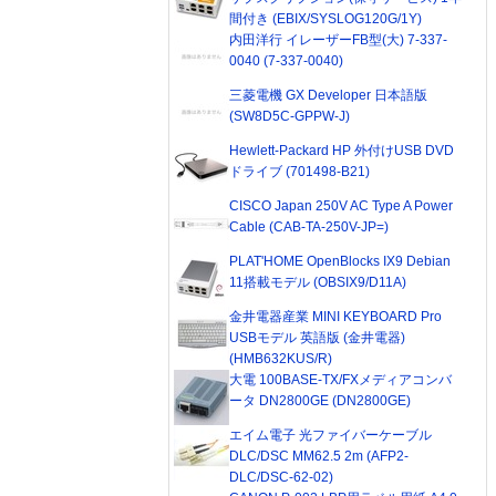
間付き (EBIX/SYSLOG120G/1Y)
内田洋行 イレーザーFB型(大) 7-337-
0040 (7-337-0040)
三菱電機 GX Developer 日本語版
(SW8D5C-GPPW-J)
Hewlett-Packard HP 外付けUSB DVD
ドライブ (701498-B21)
CISCO Japan 250V AC Type A Power
Cable (CAB-TA-250V-JP=)
PLAT'HOME OpenBlocks IX9 Debian
11搭載モデル (OBSIX9/D11A)
金井電器産業 MINI KEYBOARD Pro
USBモデル 英語版 (金井電器)
(HMB632KUS/R)
大電 100BASE-TX/FXメディアコンバ
ータ DN2800GE (DN2800GE)
エイム電子 光ファイバーケーブル
DLC/DSC MM62.5 2m (AFP2-
DLC/DSC-62-02)