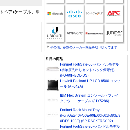
ストペア)ケーブル、単
その他、多数のメーカー商品を取り扱ってます
注目の商品
Fortinet FortiGate-60Fバンドルモデル
(初年度先出しセンドバック保守付)
(FG-60F-BDL-US)
Hewlett-Packard HP LCD 8500 コンソ
ール (AF642A)
IBM Flex System コンソール・ブレイ
クアウト・ケーブル (81Y5286)
Fortinet Rack Mount Tray
(FortiGate40F/50E/60E/60F/61F/80E/8
0F/FS-108E) (SP-RACKTRAY-02)
Fortinet FortiGate-80F バンドルモデル