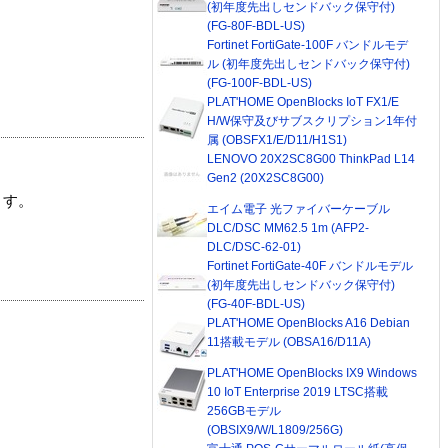
(初年度先出しセンドバック保守付)
(FG-80F-BDL-US)
Fortinet FortiGate-100F バンドルモデ
ル (初年度先出しセンドバック保守付)
(FG-100F-BDL-US)
PLAT'HOME OpenBlocks IoT FX1/E
H/W保守及びサブスクリプション1年付
属 (OBSFX1/E/D11/H1S1)
LENOVO 20X2SC8G00 ThinkPad L14
Gen2 (20X2SC8G00)
ます。
エイム電子 光ファイバーケーブル
DLC/DSC MM62.5 1m (AFP2-
DLC/DSC-62-01)
Fortinet FortiGate-40F バンドルモデル
(初年度先出しセンドバック保守付)
(FG-40F-BDL-US)
PLAT'HOME OpenBlocks A16 Debian
11搭載モデル (OBSA16/D11A)
PLAT'HOME OpenBlocks IX9 Windows
10 IoT Enterprise 2019 LTSC搭載
256GBモデル
(OBSIX9/W/L1809/256G)