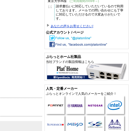
東京大学/K様
(ご利用期間2009年～)
“
請求書払いに対応していただいているので利用
しております。メールでの問い合わせにも丁寧
に対応していただけるので大変ありがたいで
す。
あなたの声をお寄せください!
公式アカウント / ページ
ぷらっとホーム社製品
当社ブランドの製品情報はこちら
人気・定番メーカー
ぷらっとオンラインで人気のメーカーをご紹介！