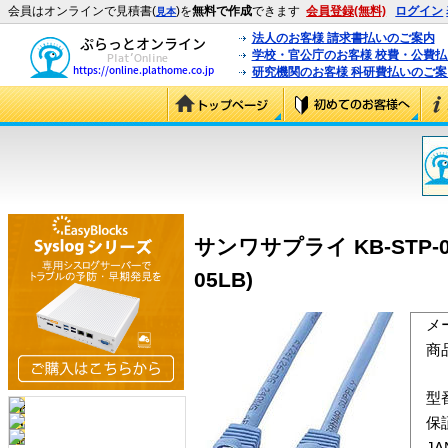
会員はオンラインで見積書(
)を
無料で作成
できます
会員登録(無料)
ログイン
見本
法人のお客様 請求書払いのご案内
学校・官公庁のお客様 校費・公費
研究機関のお客様 科研費払いのご案
サンワサプライ KB-STP-
05LB)
メ
商
型
保
J