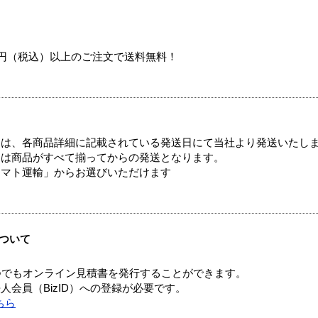
00円（税込）以上のご注文で送料無料！
ては、各商品詳細に記載されている発送日にて当社より発送いたし
送は商品がすべて揃ってからの発送となります。
ヤマト運輸」からお選びいただけます
ついて
つでもオンライン見積書を発行することができます。
会員（BizID）への登録が必要です。
ちら