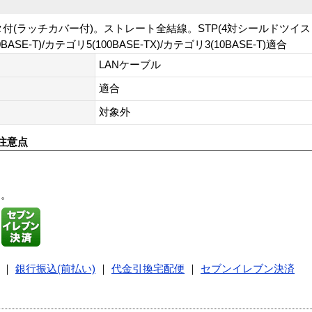
クタ付(ラッチカバー付)。ストレート全結線。STP(4対シールドツイ
-T)/カテゴリ5(100BASE-TX)/カテゴリ3(10BASE-T)適合
LANケーブル
適合
対象外
注意点
す。
｜
銀行振込(前払い)
｜
代金引換宅配便
｜
セブンイレブン決済