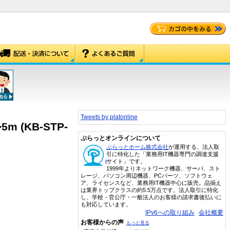
Tweets by platonline
 (KB-STP-
ぷらっとオンラインについて
ぷらっとホーム株式会社
が運用する、法人取
引に特化した「業務用IT機器専門の調達支援
サイト」です。
1999年よりネットワーク機器、サーバ、スト
レージ、パソコン周辺機器、PCパーツ、ソフトウェ
ア、ライセンスなど、業務用IT機器中心に販売。品揃え
は業界トップクラスの約5.5万点です。法人取引に特化
し、学校・官公庁・一般法人のお客様の請求書後払いに
も対応しています。
IPv6への取り組み
会社概要
お客様からの声
もっと見る