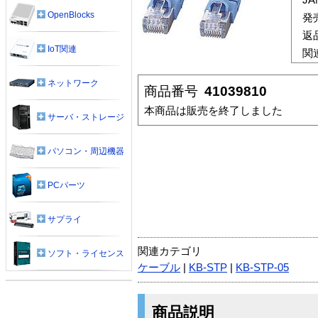
OpenBlocks
発
返
IoT関連
関
ネットワーク
商品番号
41039810
本商品は販売を終了しました
サーバ・ストレージ
パソコン・周辺機器
PCパーツ
サプライ
関連カテゴリ
ソフト・ライセンス
ケーブル
|
KB-STP
|
KB-STP-05
商品説明