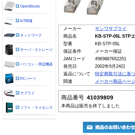
OpenBlocks
IoT関連
メーカー
サンワサプライ
ネットワーク
商品名
KB-STP-05L 
型番
KB-STP-05L
サーバ・ストレージ
保証条件
メーカー保証
JANコード
4969887652251
パソコン・周辺機器
発売日
2002年9月24日
返品について
特定商取引法に基
PCパーツ
関連
メーカー商品ペー
サプライ
商品番号
41039809
本商品は販売を終了しました
ソフト・ライセンス