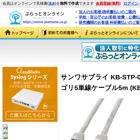
会員はオンラインで見積書(
)を
無料で作成
できます
会員登録(無料)
ログイン
見本
法人のお客様 請求書払いのご案内
学校・官公庁のお客様 校費・公費
研究機関のお客様 科研費払いのご案
サンワサプライ KB-STP-
ゴリ5単線ケーブル5m (KB-S