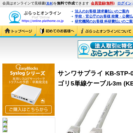
会員はオンラインで見積書(
)を
無料で作成
できます
会員登録(無料)
ログイン
見本
法人のお客様 請求書払いのご案内
学校・官公庁のお客様 校費・公費
研究機関のお客様 科研費払いのご案
サンワサプライ KB-STP-
ゴリ5単線ケーブル3m (KB-S