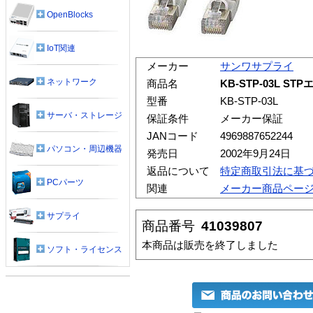
OpenBlocks
IoT関連
メーカー
サンワサプライ
ネットワーク
商品名
KB-STP-03L 
型番
KB-STP-03L
サーバ・ストレージ
保証条件
メーカー保証
JANコード
4969887652244
パソコン・周辺機器
発売日
2002年9月24日
返品について
特定商取引法に基
PCパーツ
関連
メーカー商品ペー
サプライ
商品番号
41039807
本商品は販売を終了しました
ソフト・ライセンス