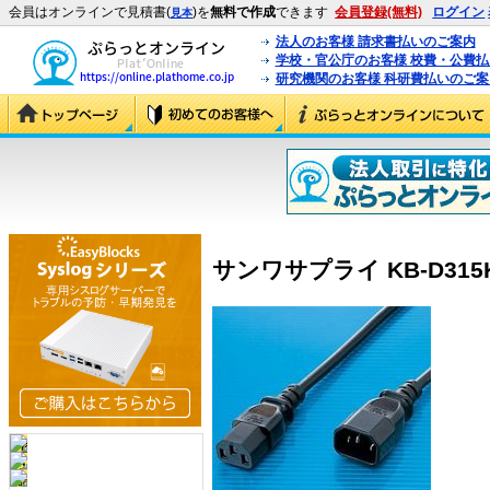
会員はオンラインで見積書(
)を
無料で作成
できます
会員登録(無料)
ログイン
見本
法人のお客様 請求書払いのご案内
学校・官公庁のお客様 校費・公費
研究機関のお客様 科研費払いのご案
サンワサプライ KB-D315K