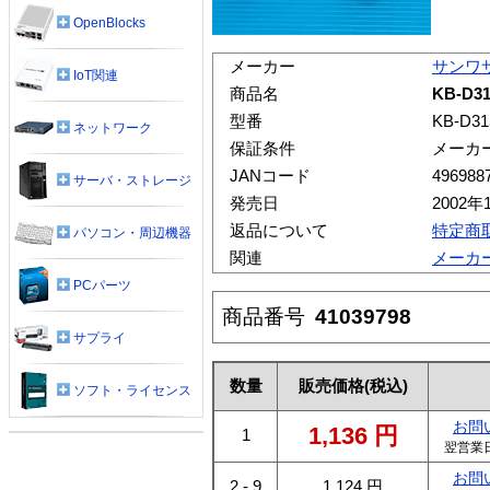
OpenBlocks
メーカー
サンワ
IoT関連
商品名
KB-D
型番
KB-D31
ネットワーク
保証条件
メーカ
JANコード
496988
サーバ・ストレージ
発売日
2002年
返品について
特定商
パソコン・周辺機器
関連
メーカ
PCパーツ
商品番号
41039798
サプライ
数量
販売価格
(税込)
ソフト・ライセンス
お問
1,136
円
1
翌営業
お問
2 - 9
1,124
円