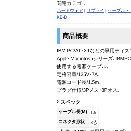
関連カテゴリ
ハードウェア
|
サプライ
|
ケーブル・
KB-D
商品概要
IBM PC/AT･XTなどの専用ディ
Apple Macintoshシリーズ､I
使用する電源ケーブル｡
定格容量/125V･7A｡
電源コード長/1.5m｡
プラグ仕様/3Pメス･3Pオス｡
スペック
ケーブル長(M)
1.5
コネクタ形状
3芯