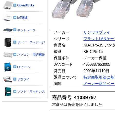
OpenBlocks
IoT関連
ネットワーク
メーカー
サンワサプライ
シリーズ
フラットLANケー
サーバ・ストレージ
商品名
KB-CP5-15 ア
型番
KB-CP5-15
パソコン・周辺機器
保証条件
メーカー保証
JANコード
4969887653005
PCパーツ
発売日
2003年1月10日
返品について
特定商取引法に基
サプライ
関連
メーカー商品ペー
ソフト・ライセンス
商品番号
41039797
本商品は販売を終了しました