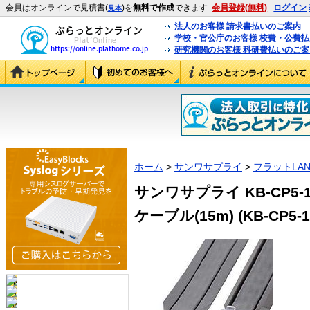
会員はオンラインで見積書(
)を
無料で作成
できます
会員登録(無料)
ログイン
見本
法人のお客様 請求書払いのご案内
学校・官公庁のお客様 校費・公費
研究機関のお客様 科研費払いのご案
ホーム
>
サンワサプライ
>
フラットLA
サンワサプライ KB-CP5
ケーブル(15m) (KB-CP5-1