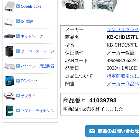
OpenBlocks
IoT関連
メーカー
サンワサプラ
ネットワーク
商品名
KB-CHD15
型番
KB-CHD157FL
サーバ・ストレージ
保証条件
メーカー保証
JANコード
4969887653241
パソコン・周辺機器
発売日
2003年1月10日
返品について
特定商取引法
PCパーツ
関連
メーカー商品
サプライ
商品番号
41039793
本商品は販売を終了しました
ソフト・ライセンス