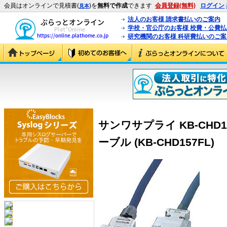
会員はオンラインで見積書(
)を
無料で作成
できます
会員登録(無料)
ログイン
見本
法人のお客様 請求書払いのご案内
学校・官公庁のお客様 校費・公費
研究機関のお客様 科研費払いのご案
サンワサプライ KB-CHD
ーブル (KB-CHD157FL)