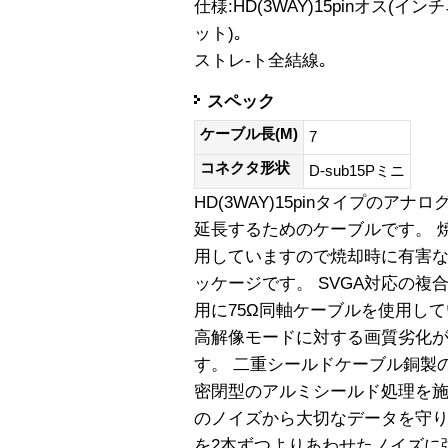
仕様:HD(3WAY)15pinオス(インチ
ット)｡
ストレ-ト全結線｡
スペック
ケーブル長(M)
7
コネクタ形状
D-sub15Pミニ
HD(3WAY)15pinタイプのア
延長するためのケーブルです。 
用していますので焼却時に有害
ッケージです。 SVGA対応の複
用に75Ω同軸ケーブルを使用し
高解像モードに対する画質劣化
す。 二重シールドケーブル銅製
密閉型のアルミシールド処理を
のノイズから大切なデータを守り
を2本ずつよりあわせたノイズに