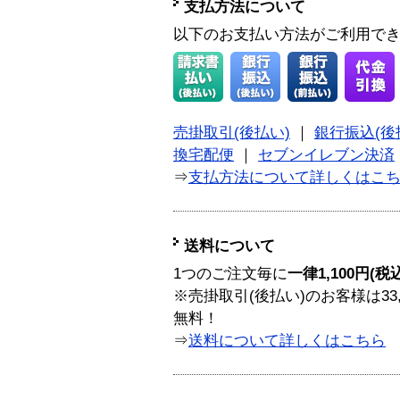
支払方法について
以下のお支払い方法がご利用で
売掛取引(後払い)
｜
銀行振込(後
換宅配便
｜
セブンイレブン決済
⇒
支払方法について詳しくはこ
送料について
1つのご注文毎に
一律1,100円(税
※売掛取引(後払い)のお客様は33
無料！
⇒
送料について詳しくはこちら