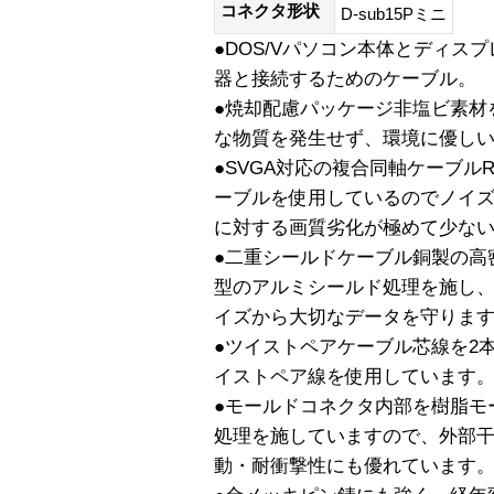
コネクタ形状
D-sub15Pミニ
●DOS/Vパソコン本体とディス
器と接続するためのケーブル。
●焼却配慮パッケージ非塩ビ素材
な物質を発生せず、環境に優し
●SVGA対応の複合同軸ケーブル
ーブルを使用しているのでノイ
に対する画質劣化が極めて少な
●二重シールドケーブル銅製の高
型のアルミシールド処理を施し
イズから大切なデータを守りま
●ツイストペアケーブル芯線を2
イストペア線を使用しています
●モールドコネクタ内部を樹脂モ
処理を施していますので、外部
動・耐衝撃性にも優れています