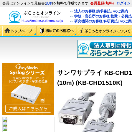
会員はオンラインで見積書(
)を
無料で作成
できます
会員登録(無料)
ログイン
見本
法人のお客様 請求書払いのご案内
学校・官公庁のお客様 校費・公費
研究機関のお客様 科研費払いのご案
サンワサプライ KB-CHD
(10m) (KB-CHD1510K)