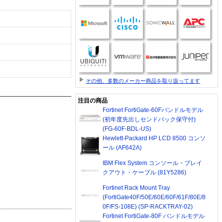
その他、多数のメーカー商品を取り扱ってます
注目の商品
Fortinet FortiGate-60Fバンドルモデル
(初年度先出しセンドバック保守付)
(FG-60F-BDL-US)
Hewlett-Packard HP LCD 8500 コンソ
ール (AF642A)
IBM Flex System コンソール・ブレイ
クアウト・ケーブル (81Y5286)
Fortinet Rack Mount Tray
(FortiGate40F/50E/60E/60F/61F/80E/8
0F/FS-108E) (SP-RACKTRAY-02)
Fortinet FortiGate-80F バンドルモデル