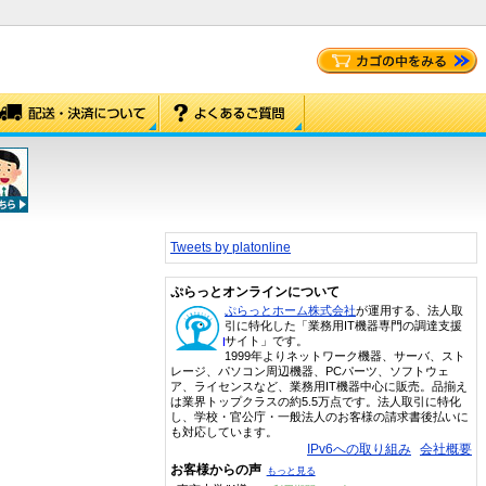
Tweets by platonline
ぷらっとオンラインについて
ぷらっとホーム株式会社
が運用する、法人取
引に特化した「業務用IT機器専門の調達支援
サイト」です。
1999年よりネットワーク機器、サーバ、スト
レージ、パソコン周辺機器、PCパーツ、ソフトウェ
ア、ライセンスなど、業務用IT機器中心に販売。品揃え
は業界トップクラスの約5.5万点です。法人取引に特化
し、学校・官公庁・一般法人のお客様の請求書後払いに
も対応しています。
IPv6への取り組み
会社概要
お客様からの声
もっと見る