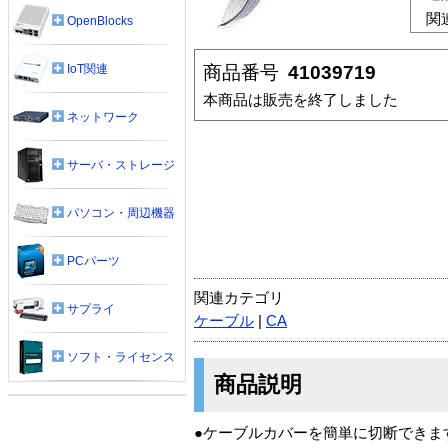
関
OpenBlocks
商品番号
41039719
IoT関連
本商品は販売を終了しました
ネットワーク
サーバ・ストレージ
パソコン・周辺機器
PCパーツ
関連カテゴリ
サプライ
ケーブル
|
CA
ソフト・ライセンス
商品説明
●ケーブルカバーを簡単に切断できま