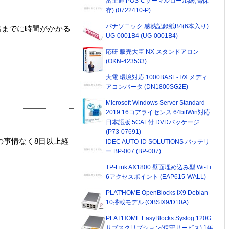
富士通 POS-Cサーマルロール紙(高保
存) (0722410-P)
パナソニック 感熱記録紙B4(6本入り)
着までに時間がかかる
UG-0001B4 (UG-0001B4)
応研 販売大臣 NX スタンドアロン
(OKN-423533)
大電 環境対応 1000BASE-T/X メディ
アコンバータ (DN1800SG2E)
Microsoft Windows Server Standard
2019 16コアライセンス 64bitWin対応
日本語版 5CAL付 DVDパッケージ
(P73-07691)
の事情なく8日以上経
IDEC AUTO-ID SOLUTIONS バッテリ
ー BP-007 (BP-007)
TP-Link AX1800 壁面埋め込み型 Wi-Fi
6アクセスポイント (EAP615-WALL)
PLAT'HOME OpenBlocks IX9 Debian
10搭載モデル (OBSIX9/D10A)
PLAT'HOME EasyBlocks Syslog 120G
サブスクリプション(保守サービス) 1年