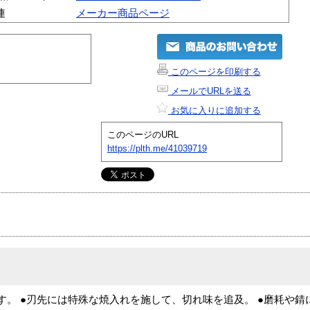
連
メーカー商品ページ
このページを印刷する
メールでURLを送る
お気に入りに追加する
このページのURL
https://plth.me/41039719
す。 ●刃先には特殊な焼入れを施して、切れ味を追及。 ●磨耗や錆