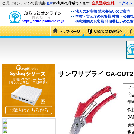
会員はオンラインで見積書(
)を
無料で作成
できます
会員登録(無料)
ログイン
見本
法人のお客様 請求書払いのご案内
学校・官公庁のお客様 校費・公費
研究機関のお客様 科研費払いのご案
サンワサプライ CA-CUT2
メ
商
型
保
J
発
返