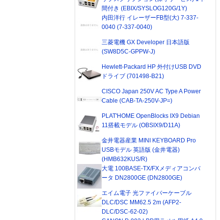
間付き (EBIX/SYSLOG120G/1Y)
内田洋行 イレーザーFB型(大) 7-337-
0040 (7-337-0040)
三菱電機 GX Developer 日本語版
(SW8D5C-GPPW-J)
Hewlett-Packard HP 外付けUSB DVD
ドライブ (701498-B21)
CISCO Japan 250V AC Type A Power
Cable (CAB-TA-250V-JP=)
PLAT'HOME OpenBlocks IX9 Debian
11搭載モデル (OBSIX9/D11A)
金井電器産業 MINI KEYBOARD Pro
USBモデル 英語版 (金井電器)
(HMB632KUS/R)
大電 100BASE-TX/FXメディアコンバ
ータ DN2800GE (DN2800GE)
エイム電子 光ファイバーケーブル
DLC/DSC MM62.5 2m (AFP2-
DLC/DSC-62-02)