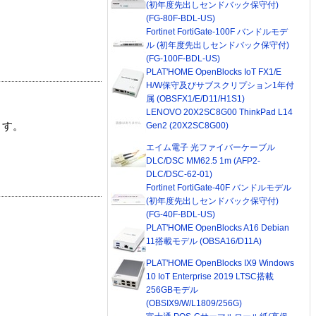
(初年度先出しセンドバック保守付)
(FG-80F-BDL-US)
Fortinet FortiGate-100F バンドルモデ
ル (初年度先出しセンドバック保守付)
(FG-100F-BDL-US)
PLAT'HOME OpenBlocks IoT FX1/E
H/W保守及びサブスクリプション1年付
属 (OBSFX1/E/D11/H1S1)
LENOVO 20X2SC8G00 ThinkPad L14
Gen2 (20X2SC8G00)
ます。
エイム電子 光ファイバーケーブル
DLC/DSC MM62.5 1m (AFP2-
DLC/DSC-62-01)
Fortinet FortiGate-40F バンドルモデル
(初年度先出しセンドバック保守付)
(FG-40F-BDL-US)
PLAT'HOME OpenBlocks A16 Debian
11搭載モデル (OBSA16/D11A)
PLAT'HOME OpenBlocks IX9 Windows
10 IoT Enterprise 2019 LTSC搭載
256GBモデル
(OBSIX9/W/L1809/256G)