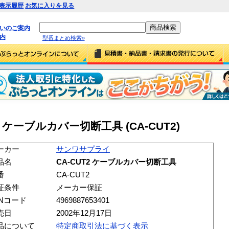
表示履歴
お気に入りを見る
払いのご案内
内
型番まとめ検索»
 ケーブルカバー切断工具 (CA-CUT2)
ーカー
サンワサプライ
品名
CA-CUT2 ケーブルカバー切断工具
番
CA-CUT2
証条件
メーカー保証
ANコード
4969887653401
売日
2002年12月17日
品について
特定商取引法に基づく表示