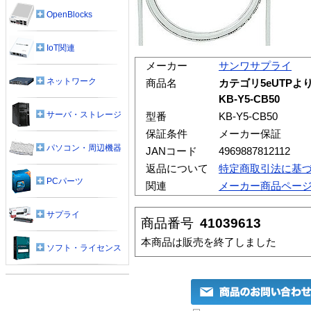
OpenBlocks
IoT関連
メーカー
サンワサプライ
ネットワーク
商品名
カテゴリ5eUTPよ
KB-Y5-CB50
サーバ・ストレージ
型番
KB-Y5-CB50
保証条件
メーカー保証
パソコン・周辺機器
JANコード
4969887812112
返品について
特定商取引法に基
PCパーツ
関連
メーカー商品ペー
サプライ
商品番号
41039613
本商品は販売を終了しました
ソフト・ライセンス