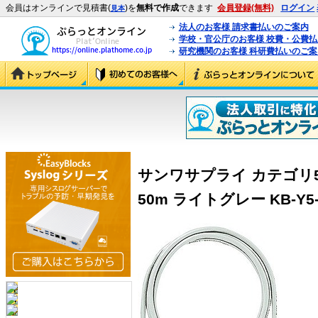
会員はオンラインで見積書(
)を
無料で作成
できます
会員登録(無料)
ログイン
見本
法人のお客様 請求書払いのご案内
学校・官公庁のお客様 校費・公費
研究機関のお客様 科研費払いのご案
サンワサプライ カテゴリ
50m ライトグレー KB-Y5-CB