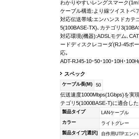
わかりやすいレングスマーク(1m
ケーブル構造:より線ツイストペア､U
対応伝送帯域:エンハンスドカテゴリ5
5(100BASE-TX)､カテゴリ3(10BAS
対応環境(機器):ADSLモデム､CA
ードディスクレコーダ(RJ-45ポート
応｡
ADT-RJ45-10･50･100･10H･10
スペック
ケーブル長(M)
50
伝送速度1000Mbps(1Gbps)を
テゴリ5(1000BASE-T)に適
製品タイプ
LANケーブル
カラー
ライトグレー
製品タイプ[選択]
自作用UTPエン