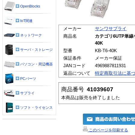
OpenBlocks
IoT関連
メーカー
サンワサプライ
ネットワーク
商品名
カテゴリ6UTP単線ケ
40K
サーバ・ストレージ
型番
KB-T6-40K
保証条件
メーカー保証
パソコン・周辺機器
JANコード
4969887811931
返品について
特定商取引法に基
PCパーツ
商品番号
41039607
サプライ
本商品は販売を終了しました
ソフト・ライセンス
このページを印刷する