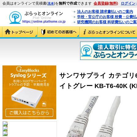
会員はオンラインで見積書(
)を
無料で作成
できます
会員登録(無料)
ログイン
見本
法人のお客様 請求書払いのご案内
学校・官公庁のお客様 校費・公費
研究機関のお客様 科研費払いのご案
サンワサプライ カテゴリ6U
イトグレー KB-T6-40K (KB