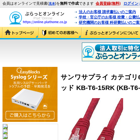
会員はオンラインで見積書(
)を
無料で作成
できます
会員登録(無料)
ログイン
見本
法人のお客様 請求書払いのご案内
学校・官公庁のお客様 校費・公費
研究機関のお客様 科研費払いのご案
サンワサプライ カテゴリ6U
ッド KB-T6-15RK (KB-T6