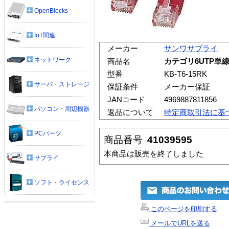
OpenBlocks
IoT関連
メーカー
サンワサプライ
ネットワーク
商品名
カテゴリ6UTP単線ケ
型番
KB-T6-15RK
サーバ・ストレージ
保証条件
メーカー保証
JANコード
4969887811856
パソコン・周辺機器
返品について
特定商取引法に基
PCパーツ
商品番号
41039595
本商品は販売を終了しました
サプライ
ソフト・ライセンス
このページを印刷する
メールでURLを送る