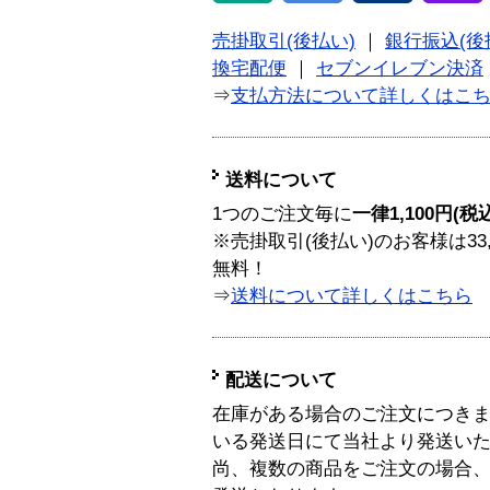
売掛取引(後払い)
｜
銀行振込(後
換宅配便
｜
セブンイレブン決済
⇒
支払方法について詳しくはこ
送料について
1つのご注文毎に
一律1,100円(税
※売掛取引(後払い)のお客様は33
無料！
⇒
送料について詳しくはこちら
配送について
在庫がある場合のご注文につき
いる発送日にて当社より発送い
尚、複数の商品をご注文の場合