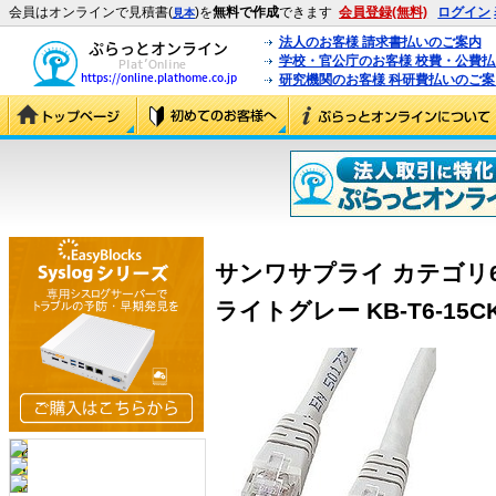
会員はオンラインで見積書(
)を
無料で作成
できます
会員登録(無料)
ログイン
見本
法人のお客様 請求書払いのご案内
学校・官公庁のお客様 校費・公費
研究機関のお客様 科研費払いのご案
サンワサプライ カテゴリ6
ライトグレー KB-T6-15CK 