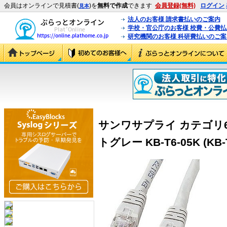
会員はオンラインで見積書(
)を
無料で作成
できます
会員登録(無料)
ログイン
見本
法人のお客様 請求書払いのご案内
学校・官公庁のお客様 校費・公費
研究機関のお客様 科研費払いのご案
サンワサプライ カテゴリ6
トグレー KB-T6-05K (KB-T