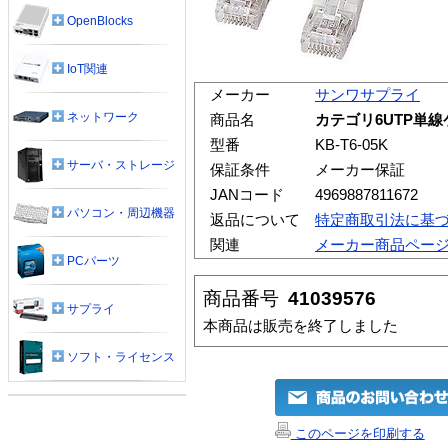
OpenBlocks
IoT関連
メーカー
サンワサプライ
ネットワーク
商品名
カテゴリ6UTP単線ケ
型番
KB-T6-05K
サーバ・ストレージ
保証条件
メーカー保証
JANコード
4969887811672
パソコン・周辺機器
返品について
特定商取引法に基
関連
メーカー商品ペー
PCパーツ
商品番号
41039576
サプライ
本商品は販売を終了しました
ソフト・ライセンス
このページを印刷する