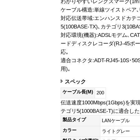
わかりやすいレングスマーク(1m
ケーブル構造:単線ツイストペア､UT
対応伝送帯域:エンハンスドカテゴリ5
5(100BASE-TX)､カテゴリ3(10BAS
対応環境(機器):ADSLモデム､CA
ードディスクレコーダ(RJ-45ポート
応｡
適合コネクタ:ADT-RJ45-10S･50S･
用)｡
スペック
ケーブル長(M)
200
伝送速度1000Mbps(1Gbps)を
テゴリ5(1000BASE-T)に適
製品タイプ
LANケーブル
カラー
ライトグレー