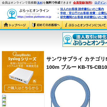
会員はオンラインで見積書(
)を
無料で作成
できます
会員登録(無料)
ログイン
見本
法人のお客様 請求書払いのご案内
学校・官公庁のお客様 校費・公費
研究機関のお客様 科研費払いのご案
サンワサプライ カテゴリ5
100m ブルー KB-T5-CB100