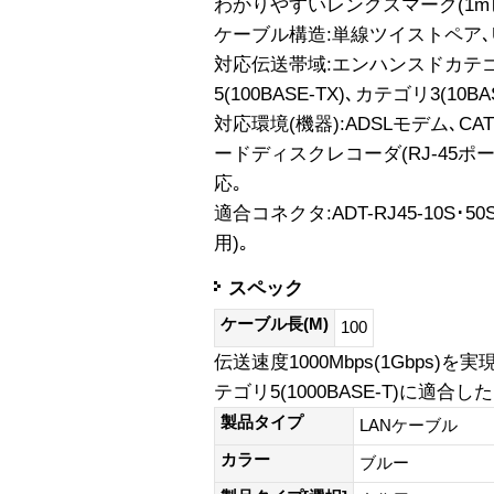
わかりやすいレングスマーク(1m
ケーブル構造:単線ツイストペア､UT
対応伝送帯域:エンハンスドカテゴリ5
5(100BASE-TX)､カテゴリ3(10BAS
対応環境(機器):ADSLモデム､CA
ードディスクレコーダ(RJ-45ポート
応｡
適合コネクタ:ADT-RJ45-10S･50S･
用)｡
スペック
ケーブル長(M)
100
伝送速度1000Mbps(1Gbps)を
テゴリ5(1000BASE-T)に適
製品タイプ
LANケーブル
カラー
ブルー