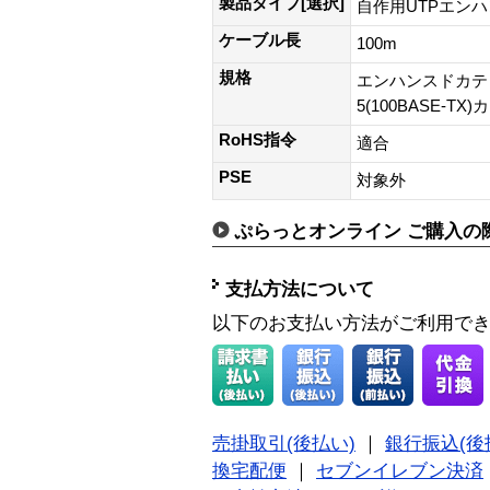
製品タイプ[選択]
自作用UTPエン
ケーブル長
100m
規格
エンハンスドカテゴリ
5(100BASE-TX)
RoHS指令
適合
PSE
対象外
ぷらっとオンライン ご購入の
支払方法について
以下のお支払い方法がご利用で
売掛取引(後払い)
｜
銀行振込(後
換宅配便
｜
セブンイレブン決済