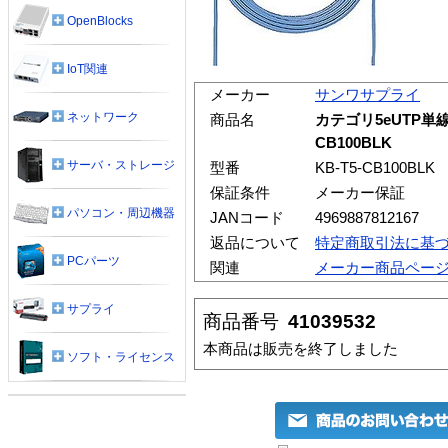
OpenBlocks
IoT関連
メーカー
サンワサプライ
ネットワーク
商品名
カテゴリ5eUTP単線
CB100BLK
サーバ・ストレージ
型番
KB-T5-CB100BLK
保証条件
メーカー保証
パソコン・周辺機器
JANコード
4969887812167
返品について
特定商取引法に基
PCパーツ
関連
メーカー商品ペー
サプライ
商品番号
41039532
本商品は販売を終了しました
ソフト・ライセンス