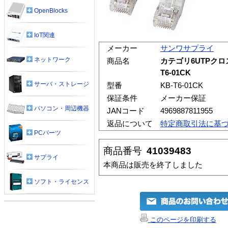
OpenBlocks
IoT関連
メーカー
サンワサプライ
ネットワーク
商品名
カテゴリ6UTPクロ
T6-01CK
サーバ・ストレージ
型番
KB-T6-01CK
保証条件
メーカー保証
パソコン・周辺機器
JANコード
4969887811955
返品について
特定商取引法に基
PCパーツ
商品番号
41039483
サプライ
本商品は販売を終了しました
ソフト・ライセンス
このページを印刷する