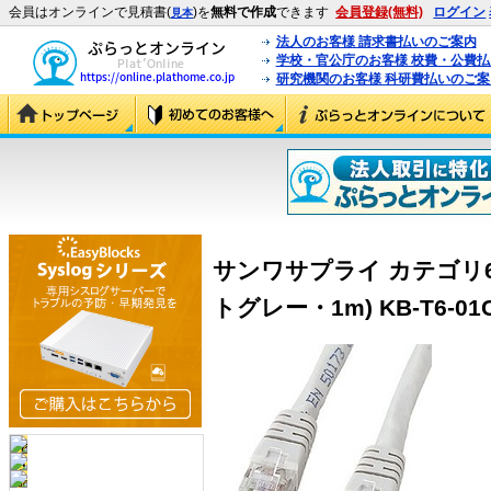
会員はオンラインで見積書(
)を
無料で作成
できます
会員登録(無料)
ログイン
見本
法人のお客様 請求書払いのご案内
学校・官公庁のお客様 校費・公費
研究機関のお客様 科研費払いのご案
サンワサプライ カテゴリ6
トグレー・1m) KB-T6-01CK