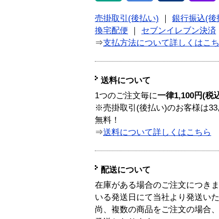
売掛取引(後払い)
｜
銀行振込(後
換宅配便
｜
セブンイレブン決済
⇒
支払方法について詳しくはこ
送料について
1つのご注文毎に
一律1,100円(税
※売掛取引(後払い)のお客様は33
無料！
⇒
送料について詳しくはこちら
配送について
在庫がある場合のご注文につき
いる発送日にて当社より発送い
尚、複数の商品をご注文の場合