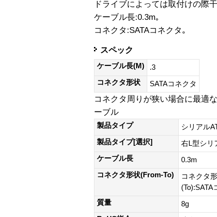
ドライブによっては取付けの際干
ケーブル長:0.3m｡
コネクタ:SATAコネクタ｡
スペック
ケーブル長(M)
.3
コネクタ形状
SATAコネクタ
コネクタ周りが狭い場合に最適な
ーブル
製品タイプ
シリアルATA/
製品タイプ[選択]
右L型シリ
ケーブル長
0.3m
コネクタ形状(From-To)
コネクタ形状
(To):SA
質量
8g