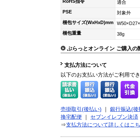
RoHS指令
適合
PSE
対象外
梱包サイズ(WxHxD)mm
W50×D27
梱包重量
38g
ぷらっとオンライン ご購入の
支払方法について
以下のお支払い方法がご利用で
売掛取引(後払い)
｜
銀行振込(後
換宅配便
｜
セブンイレブン決済
⇒
支払方法について詳しくはこ