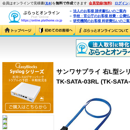
会員はオンラインで見積書(
)を
無料で作成
できます
会員登録(無料)
ログイン
見本
法人のお客様 請求書払いのご案内
学校・官公庁のお客様 校費・公費
研究機関のお客様 科研費払いのご案
サンワサプライ 右L型シリア
TK-SATA-03RL (TK-SATA