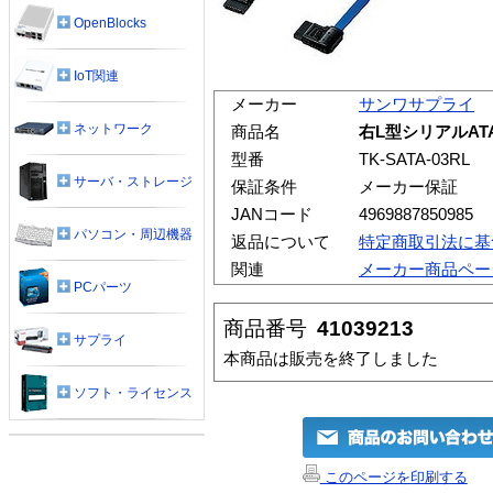
OpenBlocks
IoT関連
メーカー
サンワサプライ
ネットワーク
商品名
右L型シリアルATA2
型番
TK-SATA-03RL
サーバ・ストレージ
保証条件
メーカー保証
JANコード
4969887850985
パソコン・周辺機器
返品について
特定商取引法に基
関連
メーカー商品ペー
PCパーツ
商品番号
41039213
サプライ
本商品は販売を終了しました
ソフト・ライセンス
このページを印刷する