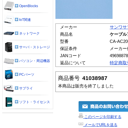
OpenBlocks
IoT関連
メーカー
サンワサ
ネットワーク
商品名
ケーブルア
型番
CA-AC20
サーバ・ストレージ
保証条件
メーカー
JANコード
49698878
パソコン・周辺機器
返品について
特定商取
PCパーツ
商品番号
41038987
本商品は販売を終了しました
サプライ
ソフト・ライセンス
このページを印刷する
メールでURLを送る