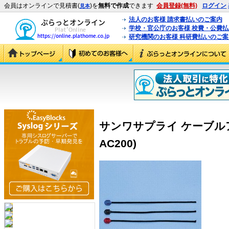
会員はオンラインで見積書(
)を
無料で作成
できます
会員登録(無料)
ログイン
見本
法人のお客様 請求書払いのご案内
学校・官公庁のお客様 校費・公費
研究機関のお客様 科研費払いのご案
サンワサプライ ケーブルアンカ
AC200)