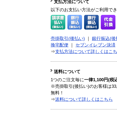
支払方法について
以下のお支払い方法がご利用で
売掛取引(後払い)
｜
銀行振込(後
換宅配便
｜
セブンイレブン決済
⇒
支払方法について詳しくはこ
送料について
1つのご注文毎に
一律1,100円(税
※売掛取引(後払い)のお客様は33
無料！
⇒
送料について詳しくはこちら