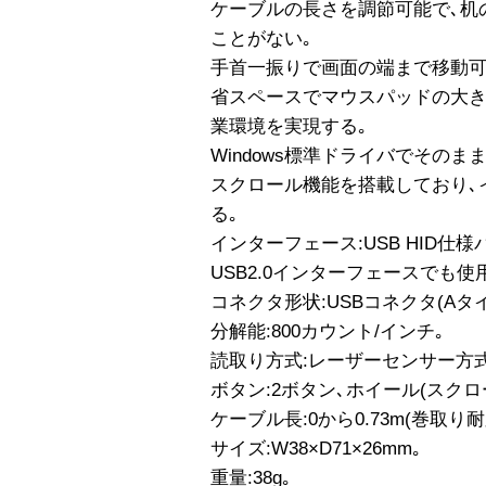
ケーブルの長さを調節可能で､机
ことがない｡
手首一振りで画面の端まで移動可
省スペースでマウスパッドの大き
業環境を実現する｡
Windows標準ドライバでその
スクロール機能を搭載しており､
る｡
インターフェース:USB HID仕様
USB2.0インターフェースでも使
コネクタ形状:USBコネクタ(Aタイ
分解能:800カウント/インチ｡
読取り方式:レーザーセンサー方式
ボタン:2ボタン､ホイール(スクロ
ケーブル長:0から0.73m(巻取り耐久
サイズ:W38×D71×26mm｡
重量:38g｡