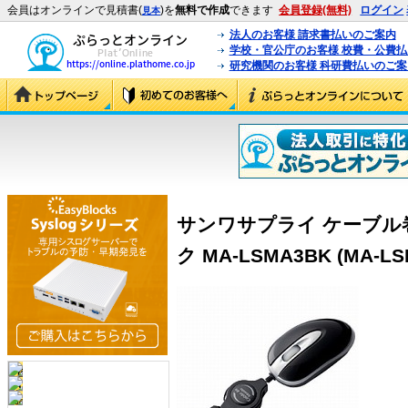
会員はオンラインで見積書(
)を
無料で作成
できます
会員登録(無料)
ログイン
見本
法人のお客様 請求書払いのご案内
学校・官公庁のお客様 校費・公費
研究機関のお客様 科研費払いのご案
サンワサプライ ケーブル
ク MA-LSMA3BK (MA-LS