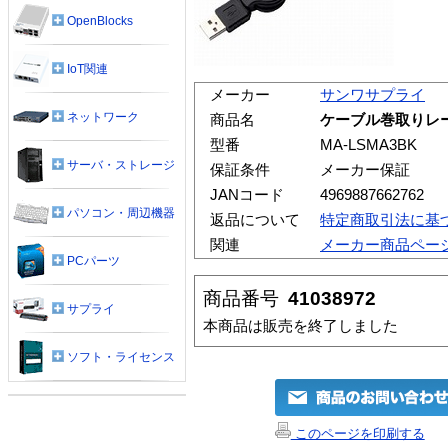
OpenBlocks
IoT関連
メーカー
サンワサプライ
ネットワーク
商品名
ケーブル巻取りレーザ
型番
MA-LSMA3BK
サーバ・ストレージ
保証条件
メーカー保証
JANコード
4969887662762
パソコン・周辺機器
返品について
特定商取引法に基
関連
メーカー商品ペー
PCパーツ
商品番号
41038972
サプライ
本商品は販売を終了しました
ソフト・ライセンス
このページを印刷する