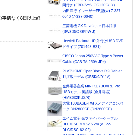
間付き (EBIX/SYSLOG120G/1Y)
内田洋行 イレーザーFB型(大) 7-337-
0040 (7-337-0040)
の事情なく8日以上経
三菱電機 GX Developer 日本語版
(SW8D5C-GPPW-J)
Hewlett-Packard HP 外付けUSB DVD
ドライブ (701498-B21)
CISCO Japan 250V AC Type A Power
Cable (CAB-TA-250V-JP=)
PLAT'HOME OpenBlocks IX9 Debian
11搭載モデル (OBSIX9/D11A)
金井電器産業 MINI KEYBOARD Pro
USBモデル 英語版 (金井電器)
(HMB632KUS/R)
大電 100BASE-TX/FXメディアコンバ
ータ DN2800GE (DN2800GE)
エイム電子 光ファイバーケーブル
DLC/DSC MM62.5 2m (AFP2-
DLC/DSC-62-02)