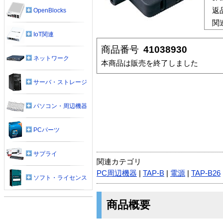
返
OpenBlocks
関
IoT関連
商品番号
41038930
ネットワーク
本商品は販売を終了しました
サーバ・ストレージ
パソコン・周辺機器
PCパーツ
サプライ
関連カテゴリ
PC周辺機器
|
TAP-B
|
電源
|
TAP-B26
ソフト・ライセンス
商品概要