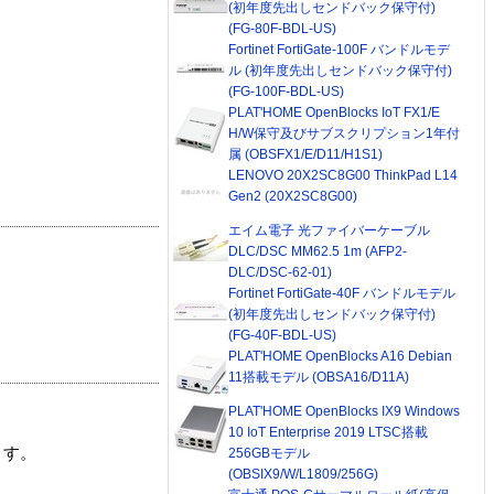
(初年度先出しセンドバック保守付)
(FG-80F-BDL-US)
Fortinet FortiGate-100F バンドルモデ
ル (初年度先出しセンドバック保守付)
(FG-100F-BDL-US)
PLAT'HOME OpenBlocks IoT FX1/E
H/W保守及びサブスクリプション1年付
属 (OBSFX1/E/D11/H1S1)
LENOVO 20X2SC8G00 ThinkPad L14
Gen2 (20X2SC8G00)
エイム電子 光ファイバーケーブル
DLC/DSC MM62.5 1m (AFP2-
DLC/DSC-62-01)
Fortinet FortiGate-40F バンドルモデル
(初年度先出しセンドバック保守付)
(FG-40F-BDL-US)
PLAT'HOME OpenBlocks A16 Debian
11搭載モデル (OBSA16/D11A)
PLAT'HOME OpenBlocks IX9 Windows
10 IoT Enterprise 2019 LTSC搭載
ます。
256GBモデル
(OBSIX9/W/L1809/256G)