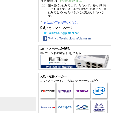
東京大学/K様
(ご利用期間2009年～)
“
請求書払いに対応していただいているので利用
しております。メールでの問い合わせにも丁寧
に対応していただけるので大変ありがたいで
す。
あなたの声をお寄せください!
公式アカウント / ページ
ぷらっとホーム社製品
当社ブランドの製品情報はこちら
人気・定番メーカー
ぷらっとオンラインで人気のメーカーをご紹介！