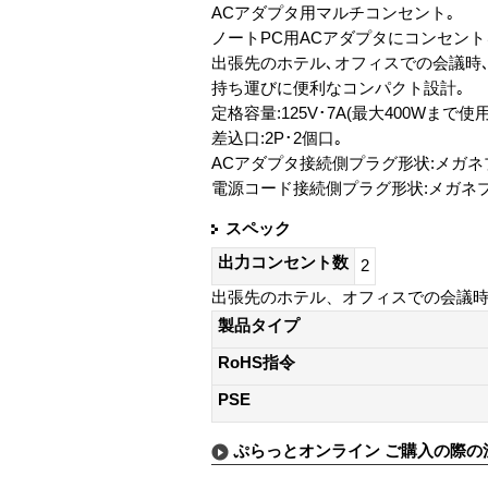
ACアダプタ用マルチコンセント｡
ノートPC用ACアダプタにコンセント
出張先のホテル､オフィスでの会議時
持ち運びに便利なコンパクト設計｡
定格容量:125V･7A(最大400Wまで使
差込口:2P･2個口｡
ACアダプタ接続側プラグ形状:メガネプ
電源コード接続側プラグ形状:メガネプラ
スペック
出力コンセント数
2
出張先のホテル、オフィスでの会議
製品タイプ
RoHS指令
PSE
ぷらっとオンライン ご購入の際の