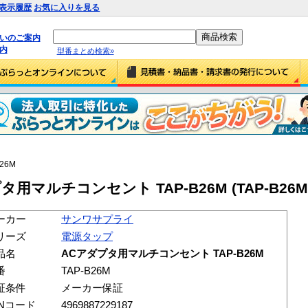
表示履歴
お気に入りを見る
払いのご案内
内
型番まとめ検索»
B26M
マルチコンセント TAP-B26M (TAP-B26M
ーカー
サンワサプライ
リーズ
電源タップ
品名
ACアダプタ用マルチコンセント TAP-B26M
番
TAP-B26M
証条件
メーカー保証
ANコード
4969887229187