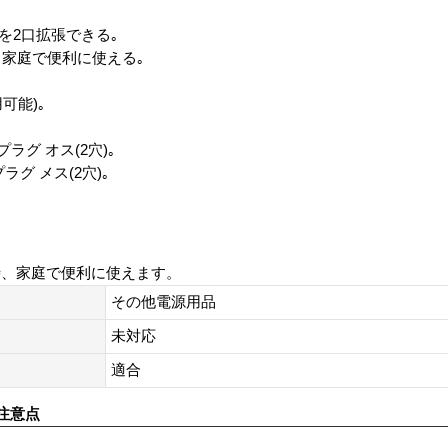
を2口拡張できる｡
､家庭で便利に使える｡
用可能)｡
ラグ オス(2穴)｡
グ メス(2穴)｡
時、家庭で便利に使えます。
その他電源用品
未対応
適合
注意点