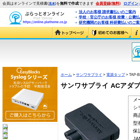
会員はオンラインで見積書(
)を
無料で作成
できます
会員登録(無料)
ログイン
見本
法人のお客様 請求書払いのご案内
学校・官公庁のお客様 校費・公費
研究機関のお客様 科研費払いのご案
ホーム
>
サンワサプライ
>
電源タップ
> TAP-
サンワサプライ ACアダプタ用
メ
シ
商
型
保
J