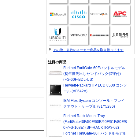
その他、多数のメーカー商品を取り扱ってます
注目の商品
Fortinet FortiGate-60Fバンドルモデル
(初年度先出しセンドバック保守付)
(FG-60F-BDL-US)
Hewlett-Packard HP LCD 8500 コンソ
ール (AF642A)
IBM Flex System コンソール・ブレイ
クアウト・ケーブル (81Y5286)
Fortinet Rack Mount Tray
(FortiGate40F/50E/60E/60F/61F/80E/8
0F/FS-108E) (SP-RACKTRAY-02)
Fortinet FortiGate-80F バンドルモデル