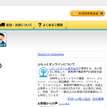
Tweets by platonline
)
ぷらっとオンラインについて
ぷらっとホーム株式会社
が運用する、法人取
引に特化した「業務用IT機器専門の調達支援
サイト」です。
1999年よりネットワーク機器、サーバ、スト
レージ、パソコン周辺機器、PCパーツ、ソフトウェ
ア、ライセンスなど、業務用IT機器中心に販売。品揃え
は業界トップクラスの約5.5万点です。法人取引に特化
し、学校・官公庁・一般法人のお客様の請求書後払いに
も対応しています。
IPv6への取り組み
会社概要
お客様からの声
もっと見る