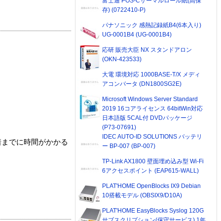
富士通 POS-Cサーマルロール紙(高保
存) (0722410-P)
パナソニック 感熱記録紙B4(6本入り)
UG-0001B4 (UG-0001B4)
応研 販売大臣 NX スタンドアロン
(OKN-423533)
大電 環境対応 1000BASE-T/X メディ
アコンバータ (DN1800SG2E)
Microsoft Windows Server Standard
2019 16コアライセンス 64bitWin対応
日本語版 5CAL付 DVDパッケージ
(P73-07691)
IDEC AUTO-ID SOLUTIONS バッテリ
着までに時間がかかる
ー BP-007 (BP-007)
TP-Link AX1800 壁面埋め込み型 Wi-Fi
6アクセスポイント (EAP615-WALL)
PLAT'HOME OpenBlocks IX9 Debian
10搭載モデル (OBSIX9/D10A)
PLAT'HOME EasyBlocks Syslog 120G
サブスクリプション(保守サービス) 1年