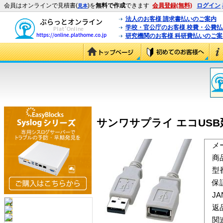
会員はオンラインで見積書(
)を
無料で作成
できます
会員登録(無料)
ログイン
見本
法人のお客様 請求書払いのご案内
学校・官公庁のお客様 校費・公費
研究機関のお客様 科研費払いのご案
サンワサプライ エコUSB延長ケ
メ
商
型
保
J
返
関