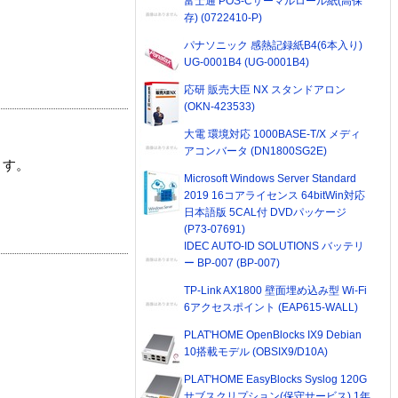
富士通 POS-Cサーマルロール紙(高保
存) (0722410-P)
パナソニック 感熱記録紙B4(6本入り)
UG-0001B4 (UG-0001B4)
応研 販売大臣 NX スタンドアロン
(OKN-423533)
大電 環境対応 1000BASE-T/X メディ
アコンバータ (DN1800SG2E)
ます。
Microsoft Windows Server Standard
2019 16コアライセンス 64bitWin対応
日本語版 5CAL付 DVDパッケージ
(P73-07691)
IDEC AUTO-ID SOLUTIONS バッテリ
ー BP-007 (BP-007)
TP-Link AX1800 壁面埋め込み型 Wi-Fi
6アクセスポイント (EAP615-WALL)
PLAT'HOME OpenBlocks IX9 Debian
10搭載モデル (OBSIX9/D10A)
PLAT'HOME EasyBlocks Syslog 120G
サブスクリプション(保守サービス) 1年