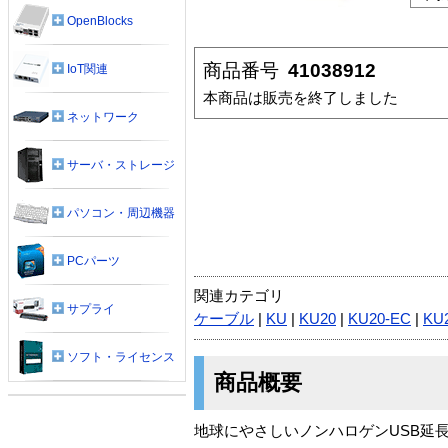
OpenBlocks
商品番号
41038912
IoT関連
本商品は販売を終了しました
ネットワーク
サーバ・ストレージ
パソコン・周辺機器
PCパーツ
関連カテゴリ
サプライ
ケーブル
|
KU
|
KU20
|
KU20-EC
|
KU
ソフト・ライセンス
商品概要
地球にやさしいノンハロゲンUSB延長