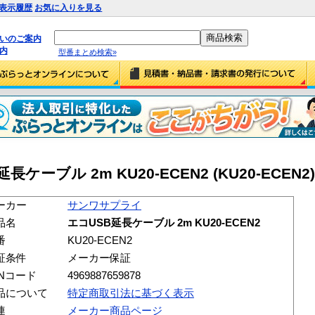
表示履歴
お気に入りを見る
払いのご案内
内
型番まとめ検索»
ーブル 2m KU20-ECEN2 (KU20-ECEN2)
ーカー
サンワサプライ
品名
エコUSB延長ケーブル 2m KU20-ECEN2
番
KU20-ECEN2
証条件
メーカー保証
ANコード
4969887659878
品について
特定商取引法に基づく表示
連
メーカー商品ページ