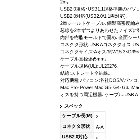
2m｡
USB2.0規格･USB1.1規格準拠
USB2.0対応(USB2.0/1.1両対応)｡
2重シールドケーブル､銅製高密度編
芯線を2本ずつよりあわせたノイズに
内部を樹脂モールドで固め､全面シー
コネクタ形状:USB Aコネクタオス-U
コネクタサイズ:Aオス/約W15.3×D39
ケーブル直径:約5mm｡
ケーブル規格(UL):UL20276｡
結線:ストレート全結線｡
対応機種 パソコン:各社DOS/Vパソコン､NE
Mac Pro･Power Mac G5･G4･G3､
オスを持つ周辺機器､ケーブル:USB 
スペック
ケーブル長(M)
2
コネクタ形状
A-A
USB2.0対応
○