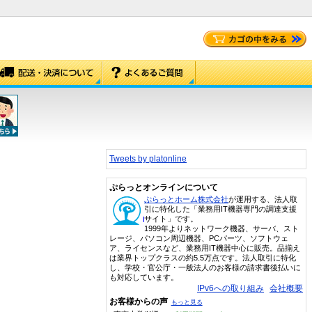
Tweets by platonline
ぷらっとオンラインについて
ぷらっとホーム株式会社
が運用する、法人取
引に特化した「業務用IT機器専門の調達支援
サイト」です。
1999年よりネットワーク機器、サーバ、スト
レージ、パソコン周辺機器、PCパーツ、ソフトウェ
ア、ライセンスなど、業務用IT機器中心に販売。品揃え
は業界トップクラスの約5.5万点です。法人取引に特化
し、学校・官公庁・一般法人のお客様の請求書後払いに
も対応しています。
IPv6への取り組み
会社概要
お客様からの声
もっと見る