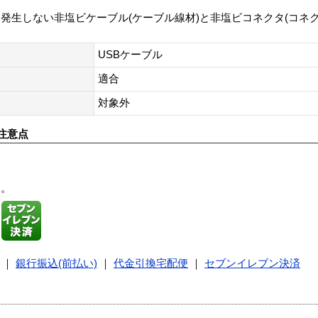
発生しない非塩ビケーブル(ケーブル線材)と非塩ビコネクタ(コネ
USBケーブル
適合
対象外
注意点
す。
｜
銀行振込(前払い)
｜
代金引換宅配便
｜
セブンイレブン決済