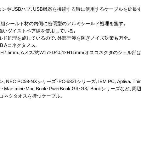
のパソコンやUSBハブ､USB機器を接続する時に使用するケーブルを延長
み組シールド材の内側に密閉型のアルミシールド処理を施す｡
強いツイストペア線を使用している｡
ルド処理を施しているので､外部干渉を防ぎノイズ対策も万全｡
SB Aコネクタメス｡
×H7.5mm､Aメス/約W17×D40.4×H11mm(オスコネクタのシェル部
C PC98-NXシリーズ･PC-9821シリーズ､IBM PC､Aptiva､Thin
iMac･Mac mini･Mac Book･PwerBook G4･G3､iBookシリーズな
Aコネクタオスを持つケーブル｡