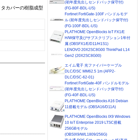
(初年度先出しセンドバック保守付)
クタカバーの樹脂成型
(FG-80F-BDL-US)
Fortinet FortiGate-100F バンドルモデ
ル (初年度先出しセンドバック保守付)
(FG-100F-BDL-US)
PLAT'HOME OpenBlocks IoT FX1/E
H/W保守及びサブスクリプション1年付
属 (OBSFX1/E/D11/H1S1)
LENOVO 20X2SC8G00 ThinkPad L14
Gen2 (20X2SC8G00)
エイム電子 光ファイバーケーブル
DLC/DSC MM62.5 1m (AFP2-
DLC/DSC-62-01)
Fortinet FortiGate-40F バンドルモデル
(初年度先出しセンドバック保守付)
(FG-40F-BDL-US)
PLAT'HOME OpenBlocks A16 Debian
11搭載モデル (OBSA16/D11A)
PLAT'HOME OpenBlocks IX9 Windows
10 IoT Enterprise 2019 LTSC搭載
256GBモデル
(OBSIX9/W/L1809/256G)