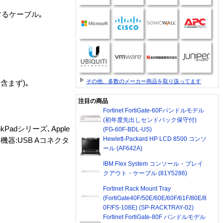
するケーブル｡
その他、多数のメーカー商品を取り扱ってます
は含まず)｡
注目の商品
Fortinet FortiGate-60Fバンドルモデル
(初年度先出しセンドバック保守付)
kPadシリーズ､Apple
(FG-60F-BDL-US)
Hewlett-Packard HP LCD 8500 コンソ
ど､周辺機器:USB Aコネクタ
ール (AF642A)
IBM Flex System コンソール・ブレイ
クアウト・ケーブル (81Y5286)
Fortinet Rack Mount Tray
(FortiGate40F/50E/60E/60F/61F/80E/8
0F/FS-108E) (SP-RACKTRAY-02)
Fortinet FortiGate-80F バンドルモデル