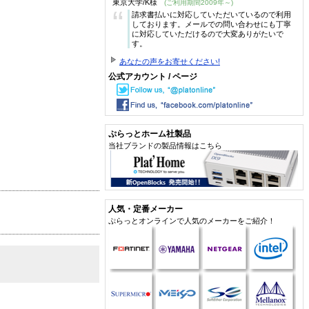
東京大学/K様
(ご利用期間2009年～)
“
請求書払いに対応していただいているので利用
しております。メールでの問い合わせにも丁寧
に対応していただけるので大変ありがたいで
す。
あなたの声をお寄せください!
公式アカウント / ページ
ぷらっとホーム社製品
当社ブランドの製品情報はこちら
人気・定番メーカー
ぷらっとオンラインで人気のメーカーをご紹介！