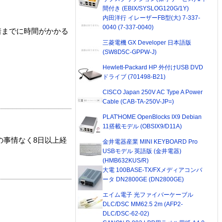
間付き (EBIX/SYSLOG120G/1Y)
内田洋行 イレーザーFB型(大) 7-337-
0040 (7-337-0040)
着までに時間がかかる
三菱電機 GX Developer 日本語版
(SW8D5C-GPPW-J)
Hewlett-Packard HP 外付けUSB DVD
ドライブ (701498-B21)
CISCO Japan 250V AC Type A Power
Cable (CAB-TA-250V-JP=)
PLAT'HOME OpenBlocks IX9 Debian
11搭載モデル (OBSIX9/D11A)
の事情なく8日以上経
金井電器産業 MINI KEYBOARD Pro
USBモデル 英語版 (金井電器)
(HMB632KUS/R)
大電 100BASE-TX/FXメディアコンバ
ータ DN2800GE (DN2800GE)
エイム電子 光ファイバーケーブル
DLC/DSC MM62.5 2m (AFP2-
DLC/DSC-62-02)